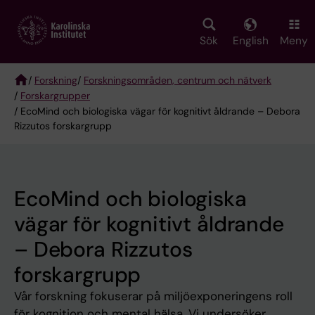
Skip
to
main
Sök
English
Meny
content
/
Forskning
/
Forskningsområden, centrum och nätverk
/
Forskargrupper
Breadcrumb
/ EcoMind och biologiska vägar för kognitivt åldrande – Debora
Rizzutos forskargrupp
EcoMind och biologiska
vägar för kognitivt åldrande
– Debora Rizzutos
forskargrupp
Vår forskning fokuserar på miljöexponeringens roll
för kognition och mental hälsa. Vi undersöker