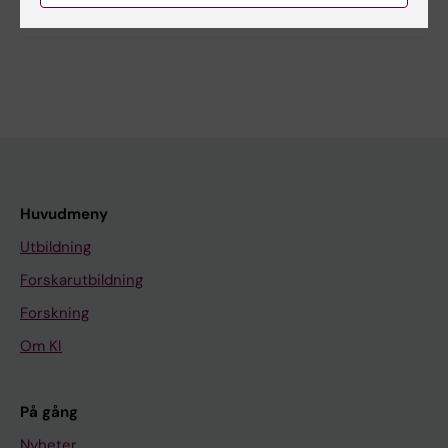
Dela
Huvudmeny
Utbildning
Forskarutbildning
Forskning
Om KI
På gång
Nyheter