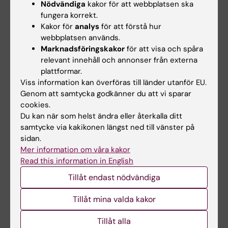
Nödvändiga
kakor för att webbplatsen ska
Forskningsområden:
fungera korrekt.
Arbetsmedicin och miljömedicin
Epidemiologi
Kakor för
analys
för att förstå hur
webbplatsen används.
Folkhälsovetenskap, global hälsa och socialmedicin
Marknadsföringskakor
för att visa och spåra
relevant innehåll och annonser från externa
Geriatrik
Neurologi
plattformar.
Viss information kan överföras till länder utanför EU.
Forskningsämnen:
Genom att samtycka godkänner du att vi sparar
cookies.
Alzheimers sjukdom
Åldrande
Demens
Kognitivt åldrande
Du kan när som helst ändra eller återkalla ditt
Visa alla
Luftförorening
Miljömedicin
samtycke via kakikonen längst ned till vänster på
sidan.
Mer information om våra kakor
Read this information in English
Innehållsgranskare:
Debora Rizzuto
Tillåt endast nödvändiga
Redaktör:
Charlotte Brandt
Sidan uppdaterad:
2026-08-08
Tillåt mina valda kakor
Tillåt alla