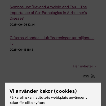
Symposium: "Beyond Amyloid and Tau – The
Importance of Co-Pathologies in Alzheimer's
Disease"
2025-09-26 12:34
Gifterna vi andas – luftföroreningar tar miljontals
liv
2025-06-13 11:48
Fler nyheter
RSS
Vi använder kakor (cookies)
På Karolinska Institutets webbplats använder vi
kakor för olika syften: