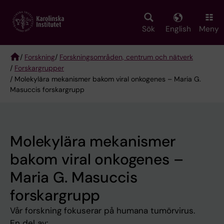
Skip
to
main
Sök
English
Meny
content
/
Forskning
/
Forskningsområden, centrum och nätverk
/
Forskargrupper
Breadcrumb
/ Molekylära mekanismer bakom viral onkogenes – Maria G.
Masuccis forskargrupp
Molekylära mekanismer
bakom viral onkogenes –
Maria G. Masuccis
forskargrupp
Vår forskning fokuserar på humana tumörvirus.
En del av: