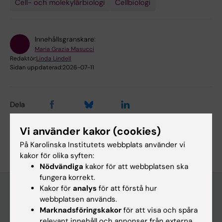
Cell- och molekylärbiologi
Cellbiologi
Innehållsgranskare:
Maria Grazia Masucci
Redaktör:
Linda Lindell
Sidan uppdaterad:
2026-07-11
Dela
Vi använder kakor (cookies)
På Karolinska Institutets webbplats använder vi
kakor för olika syften:
Nödvändiga
kakor för att webbplatsen ska
fungera korrekt.
Kakor för
analys
för att förstå hur
webbplatsen används.
Huvudmeny
Marknadsföringskakor
för att visa och spåra
relevant innehåll och annonser från externa