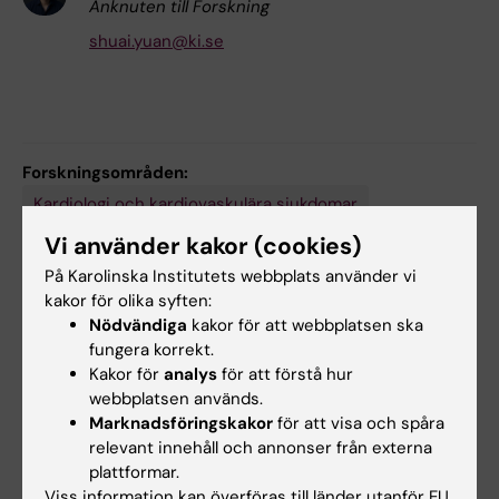
Anknuten till Forskning
shuai.yuan@ki.se
Forskningsområden:
Kardiologi och kardiovaskulära sjukdomar
Vi använder kakor (cookies)
Medicinsk genetik och genomik
På Karolinska Institutets webbplats använder vi
Näringslära och dietkunskap
kakor för olika syften:
Nödvändiga
kakor för att webbplatsen ska
Forskningsämnen:
fungera korrekt.
Kakor för
analys
för att förstå hur
Biomarkörer
Mendelisk
Epidemiologi
randomiseringsanalys
webbplatsen används.
Kardiovaskulära sjukdomar
Kohortstudier
Kost
Marknadsföringskakor
för att visa och spåra
relevant innehåll och annonser från externa
Visa alla
plattformar.
Viss information kan överföras till länder utanför EU.