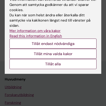
Genom att samtycka godkänner du att vi sparar
Redaktör:
Anna Persson
cookies.
Sidan uppdaterad:
2026-06-11
Du kan när som helst ändra eller återkalla ditt
samtycke via kakikonen längst ned till vänster på
sidan.
Dela
Mer information om våra kakor
Read this information in English
Tillåt endast nödvändiga
Tillåt mina valda kakor
Tillåt alla
Huvudmeny
Utbildning
Forskarutbildning
Forskning