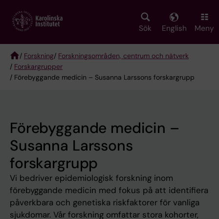
Skip
to
main
Sök
English
Meny
content
/
Forskning
/
Forskningsområden, centrum och nätverk
/
Forskargrupper
Breadcrumb
/ Förebyggande medicin – Susanna Larssons forskargrupp
Förebyggande medicin –
Susanna Larssons
forskargrupp
Vi bedriver epidemiologisk forskning inom
förebyggande medicin med fokus på att identifiera
påverkbara och genetiska riskfaktorer för vanliga
sjukdomar. Vår forskning omfattar stora kohorter,