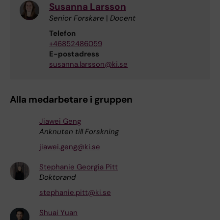
Susanna Larsson
Senior Forskare
|
Docent
Telefon
+46852486059
E-postadress
susanna.larsson@ki.se
Alla medarbetare i gruppen
Jiawei Geng
Anknuten till Forskning
jiawei.geng@ki.se
Stephanie Georgia Pitt
Doktorand
stephanie.pitt@ki.se
Shuai Yuan