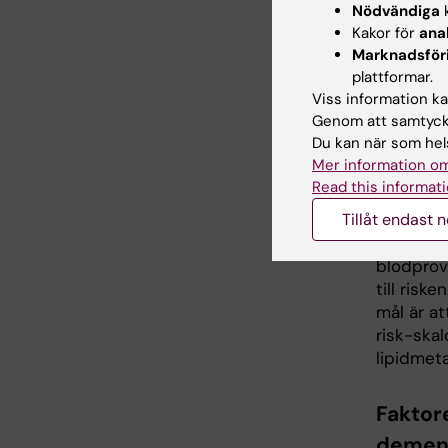
Nödvändiga
k
forsknin
Kakor för
ana
med både
Marknadsför
på klini
plattformar.
och de m
Viss information kan
Syftet ä
Genom att samtycka
om vissa
Du kan när som hels
Mer information om
Biokem
Read this informati
Tillåt endast 
Projekte
longitud
blodprov
till risk
mål är at
risk-skal
lipidmet
Faktor
demens