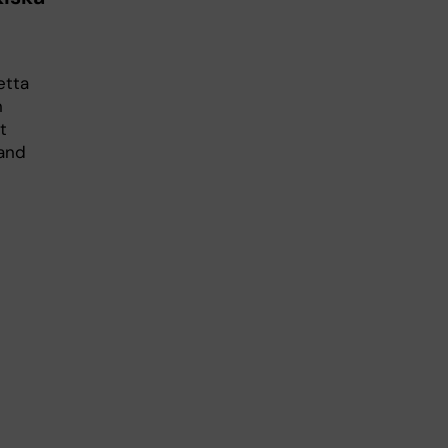
etta
n
t
band