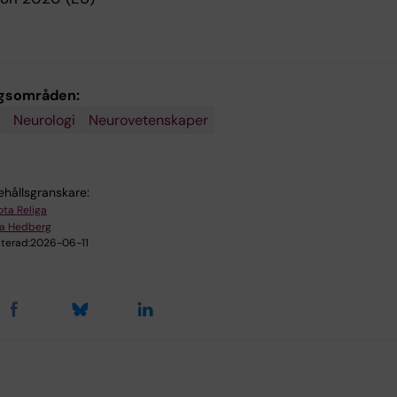
gsområden:
Neurologi
Neurovetenskaper
ehållsgranskare:
ota Religa
ra Hedberg
terad:
2026-06-11