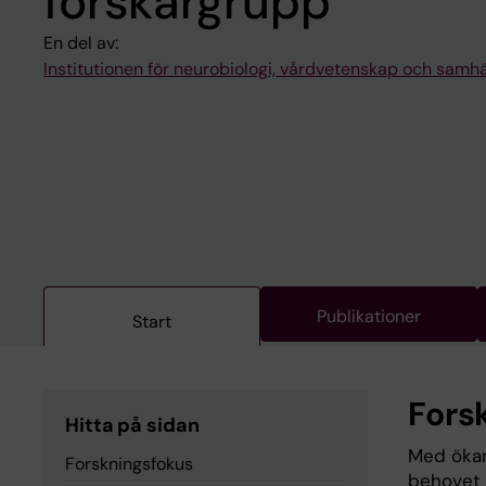
forskargrupp
En del av:
Institutionen för neurobiologi, vårdvetenskap och samhä
Publikationer
Start
Fors
Hitta på sidan
Med ökan
Forskningsfokus
behovet 