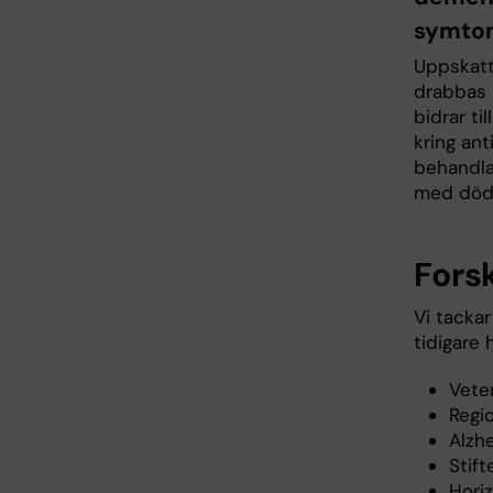
symtom
Uppskatt
drabbas 
bidrar ti
kring ant
behandla
med dödl
Fors
Vi tackar
tidigare 
Vete
Regi
Alzh
Stift
Hori