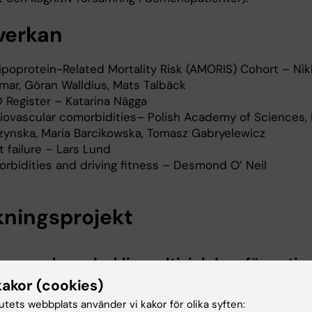
erkan
ipoprotein-Related Mortality Risk (AMORIS) Cohort – Nik
ar, Göran Walldius, Mats Talbäck
 Register – Katarina Nägga
iovascular comorbidities– Polish Academy of Sciences, 
zynska, Maria Barcikowska, Tomasz Gabryelewicz
t failure – Lars Lund
rbidities and driving fitness – Desmond O’ Neil
kningsprojekt
es som huvudsaklig multisjukdom för patie
stiserade med demens
kakor (cookies)
tutets webbplats använder vi kakor för olika syften:
 mellitus ökar risken för att utveckla (?) demens, men