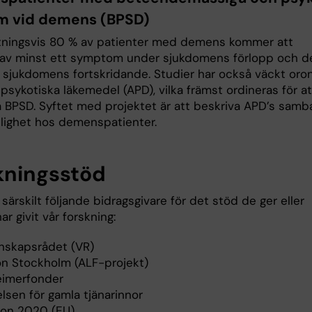
 vid demens (BPSD)
ningsvis 80 % av patienter med demens kommer att
av minst ett symptom under sjukdomens förlopp och d
ll sjukdomens fortskridande. Studier har också väckt oro
ipsykotiska läkemedel (APD), vilka främst ordineras för at
 BPSD. Syftet med projektet är att beskriva APD’s sam
ighet hos demenspatienter.
kningsstöd
 särskilt följande bidragsgivare för det stöd de ger eller
har givit vår forskning:
nskapsrådet (VR)
on Stockholm (ALF-projekt)
eimerfonder
elsen för gamla tjänarinnor
zon 2020 (EU)