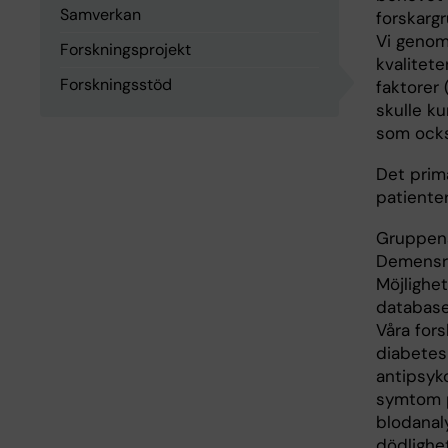
Samverkan
forskarg
Vi genom
Forskningsprojekt
kvalitete
Forskningsstöd
faktorer
skulle k
som ocks
Det prim
patiente
Gruppens
Demensre
Möjlighe
databaser
Våra for
diabetes 
antipsyk
symtom p
blodanal
dödlighe