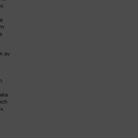
s.
a
om
a
n av
n.
ata.
och
x.