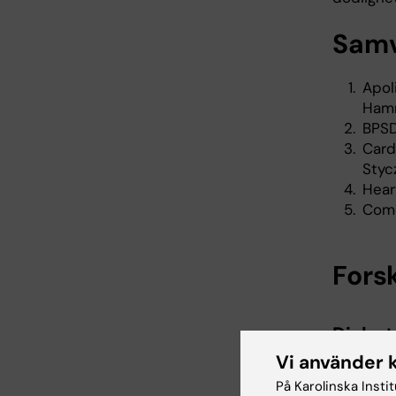
Samv
Apol
Hamm
BPSD
Card
Styc
Hear
Como
Fors
Diabet
diagno
Vi använder 
På Karolinska Insti
Diabetes