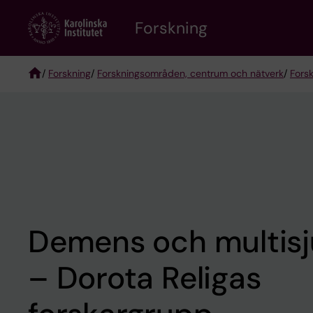
Skip
Forskning
to
main
content
/
Forskning
/
Forskningsområden, centrum och nätverk
/
Fors
Breadcrumb
Demens och multisj
– Dorota Religas