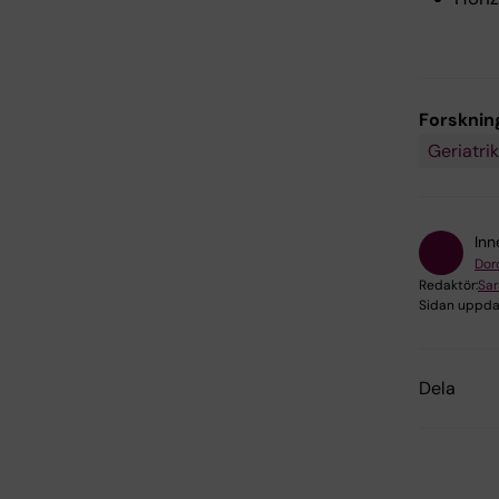
Forsknin
Geriatrik
Inn
Dor
Redaktör:
Sa
Sidan uppda
Dela