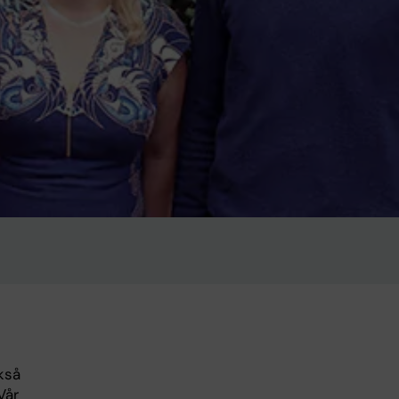
kså
Vår