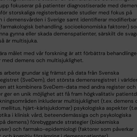
rupp fokuserar på patienter diagnostiserade med demen
för storskaliga registerbaserade studier med fokus på
n i demensvården i Sverige samt identifierar modifierbar
 (farmakologisk behandling, socioekonomiska faktorer) s
unna gynna eller skada demenspatienter, särskilt de svag
å är multisjuka.
ära målet med vår forskning är att förbättra behandlinge
r med demens och multisjuklighet.
 arbete grundar sig främst på data från Svenska
gistret (SveDem), det största demensregistret i världe
ten att kombinera SveDem-data med andra register och
 ger en unik möjlighet att få fram högkvalitativ patientd
skningsområden inkluderar multisjuklighet (t.ex. demens 
mellitus, hjärt-kärlsjukdomar) psykologiska aspekter (t.e
otika i klinisk vård, beteendemässiga och psykologiska
å demens) förebyggande strategier (biokemiska
yser) och farmako-epidemiologi (faktorer som påverkar
t och kognitiv försämring i demenspatienter).