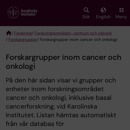
Skip
to
main
Sök
English
Meny
content
/
Forskning
/
Forskningsområden, centrum och nätverk
/
Forskargrupper
/ Forskargrupper inom cancer och onkologi
Breadcrumb
Forskargrupper inom cancer och
onkologi
På den här sidan visar vi grupper och
enheter inom forskningsområdet
cancer och onkologi, inklusive basal
cancerforskning, vid Karolinska
Institutet. Listan hämtas automatiskt
från vår databas för