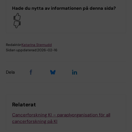
Hade du nytta av informationen på denna sida?
Yes
No
Redaktör:
Katarina Sternudd
Sidan uppdaterad:
2026-02-16
Dela
Relaterat
Cancerforskning KI – paraplyorganisation för all
cancerforskning på KI