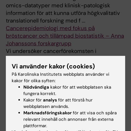
omics-datatyper med klinisk-patologisk
information för att kunna utföra högkvalitativ
translationell forskning med f ...
Cancerepidemiologi med fokus på
bröstcancer och tillämpad biostatistik – Anna
Johanssons forskargrupp
Vi undersöker cancerförekomsten i
befolkningen och långtidsutfall hos patienter,
Vi använder kakor (cookies)
såsom canceröverlevnad. Vår forskning
spänner över flera olika typer av cancer, ...
På Karolinska Institutets webbplats använder vi
kakor för olika syften:
Cancerepidemiologi och kausal inferens –
Nödvändiga
kakor för att webbplatsen ska
Maria Feychtings forskargrupp
fungera korrekt.
Här behövs en kort intro om
Kakor för
analys
för att förstå hur
forskningsområdet (sv)
webbplatsen används.
Cancerns cellbiologi – Staffan Strömblads
Marknadsföringskakor
för att visa och spåra
forskargrupp
relevant innehåll och annonser från externa
plattformar.
All tissue cells are surrounded by an