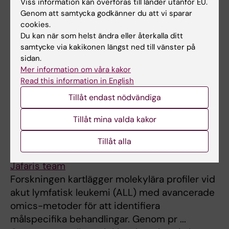
Viss information kan överföras till länder utanför EU.
extracellular matrix (ECM). Cell-matrix
Genom att samtycka godkänner du att vi sparar
interactions control cell proliferation, survival,
cookies.
migration and differentiation, ...
Du kan när som helst ändra eller återkalla ditt
Cancerprevention och screening – Johannes
samtycke via kakikonen längst ned till vänster på
sidan.
Bloms forskargrupp
Mer information om våra kakor
Forskargruppen bedriver nationell och
Read this information in English
internationell forskning inom
Tillåt endast nödvändiga
populationsbaserad screening för kolorektal
cancer generellt och utvärdering och
Tillåt mina valda kakor
utveckling ...
Cancerproteogenomik och precisionsmedicin
Tillåt alla
vid akut lymfatisk leukemi (ALL) – Rozbeh
Jafaris team
Forskningen kartlägger molekylära profiler vid
akut lymfatisk leukemi (ALL) med avancerade
omics-metoder för att identifiera
målspecifika behandlingar. Genom pr ...