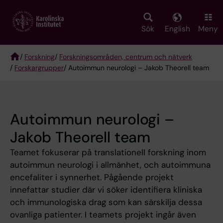
Skip
to
main
Sök
English
Meny
content
/
Forskning
/
Forskningsområden, centrum och nätverk
/
Forskargrupper
/ Autoimmun neurologi – Jakob Theorell team
Breadcrumb
Autoimmun neurologi –
Jakob Theorell team
Teamet fokuserar på translationell forskning inom
autoimmun neurologi i allmänhet, och autoimmuna
encefaliter i synnerhet. Pågående projekt
innefattar studier där vi söker identifiera kliniska
och immunologiska drag som kan särskilja dessa
ovanliga patienter. I teamets projekt ingår även