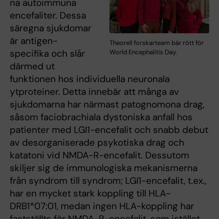
na autoimmuna
encefaliter. Dessa
säregna sjukdomar
är antigen-
Theorell forskarteam bär rött för
specifika och slår
World Encephalitis Day.
därmed ut
funktionen hos individuella neuronala
ytproteiner. Detta innebär att många av
sjukdomarna har närmast patognomona drag,
såsom faciobrachiala dystoniska anfall hos
patienter med LGI1-encefalit och snabb debut
av desorganiserade psykotiska drag och
katatoni vid NMDA-R-encefalit. Dessutom
skiljer sig de immunologiska mekanismerna
från syndrom till syndrom; LGI1-encefalit, t.ex.,
har en mycket stark koppling till HLA-
DRB1*07:01, medan ingen HLA-koppling har
fastställts för NMDA-R-encefalit, som istället