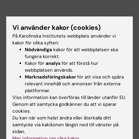
Relaterat
Vi använder kakor (cookies)
Centrum för infektionsmedicin (CIM)
På Karolinska Institutets webbplats använder vi
kakor för olika syften:
Jenny Mjösbergs forskargrupp
Nödvändiga
kakor för att webbplatsen ska
fungera korrekt.
Kakor för
analys
för att förstå hur
webbplatsen används.
Marknadsföringskakor
för att visa och spåra
relevant innehåll och annonser från externa
Forskningsområden:
plattformar.
Autoimmunitet och inflammation
Viss information kan överföras till länder utanför EU.
Genom att samtycka godkänner du att vi sparar
Bioinformatik (beräkningsbiologi) (Tillämpningar under
10610)
cookies.
Du kan när som helst ändra eller återkalla ditt
Immunologi inom det medicinska området
Neurologi
samtycke via kakikonen längst ned till vänster på
sidan.
Psykiatri
Mer information om våra kakor