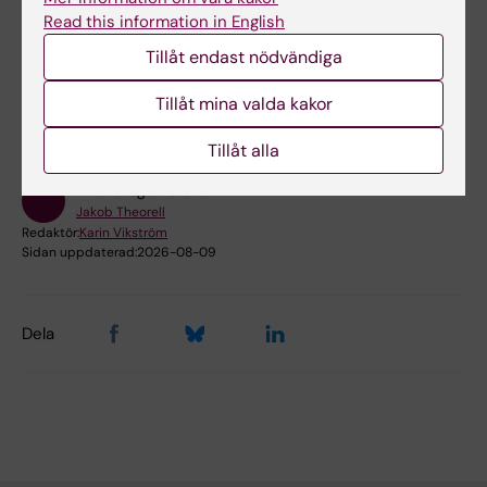
Read this information in English
Forskningsämnen:
Tillåt endast nödvändiga
Allergi och immunologi
Autoimmunitet
Neurologi
Tillåt mina valda kakor
Psykiatri
Tillåt alla
Innehållsgranskare:
Jakob Theorell
Redaktör:
Karin Vikström
Sidan uppdaterad:
2026-08-09
Dela