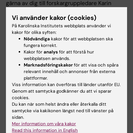
gärna av dig till forskargruppledare Karin
Modig om du vill diskutera mer.
Vi använder kakor (cookies)
Mer information om forskningen finns under
På Karolinska Institutets webbplats använder vi
fliken Projekt.
kakor för olika syften:
Nödvändiga
kakor för att webbplatsen ska
fungera korrekt.
Kakor för
analys
för att förstå hur
webbplatsen används.
Marknadsföringskakor
för att visa och spåra
Forskningsområden:
relevant innehåll och annonser från externa
Epidemiologi
plattformar.
Viss information kan överföras till länder utanför EU.
Folkhälsovetenskap, global hälsa och socialmedicin
Genom att samtycka godkänner du att vi sparar
Geriatrik
cookies.
Du kan när som helst ändra eller återkalla ditt
Hälso- och sjukvårdsorganisation, hälsopolitik och
samtycke via kakikonen längst ned till vänster på
hälsoekonomi
sidan.
Kardiologi och kardiovaskulära sjukdomar
Mer information om våra kakor
Read this information in English