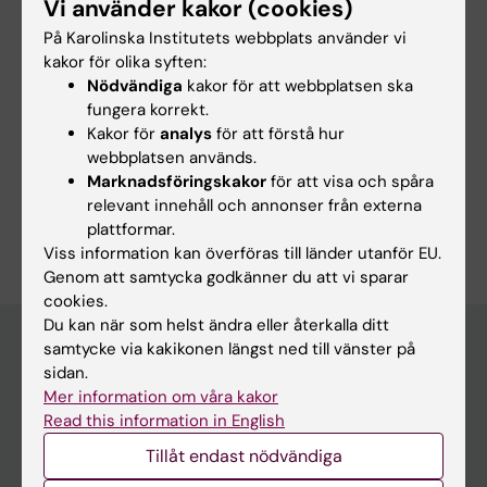
Vi använder kakor (cookies)
Innehållsgranskare:
Oleg Shupliakov
På Karolinska Institutets webbplats använder vi
Redaktör:
Charlotte Brandt
kakor för olika syften:
Sidan uppdaterad:
2026-08-05
Nödvändiga
kakor för att webbplatsen ska
fungera korrekt.
Kakor för
analys
för att förstå hur
Dela
webbplatsen används.
Marknadsföringskakor
för att visa och spåra
relevant innehåll och annonser från externa
plattformar.
Viss information kan överföras till länder utanför EU.
Genom att samtycka godkänner du att vi sparar
cookies.
Du kan när som helst ändra eller återkalla ditt
samtycke via kakikonen längst ned till vänster på
sidan.
Huvudmeny
Mer information om våra kakor
Read this information in English
Utbildning
Tillåt endast nödvändiga
Forskarutbildning