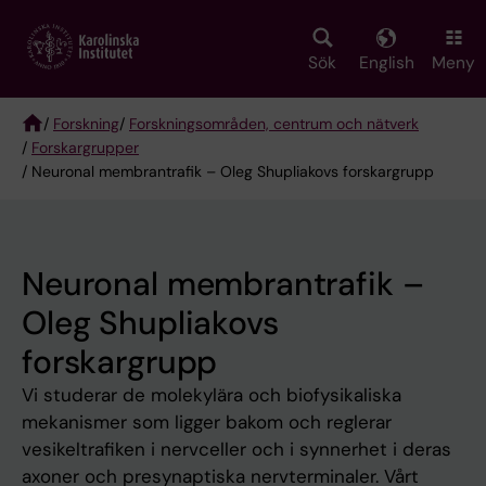
Skip
to
main
Sök
English
Meny
content
/
Forskning
/
Forskningsområden, centrum och nätverk
/
Forskargrupper
Breadcrumb
/ Neuronal membrantrafik – Oleg Shupliakovs forskargrupp
Neuronal membrantrafik –
Oleg Shupliakovs
forskargrupp
Vi studerar de molekylära och biofysikaliska
mekanismer som ligger bakom och reglerar
vesikeltrafiken i nervceller och i synnerhet i deras
axoner och presynaptiska nervterminaler. Vårt