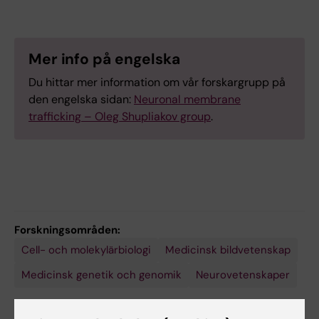
Mer info på engelska
Du hittar mer information om vår forskargrupp på
den engelska sidan:
Neuronal membrane
trafficking – Oleg Shupliakov group
.
Forskningsområden:
Cell- och molekylärbiologi
Medicinsk bildvetenskap
Medicinsk genetik och genomik
Neurovetenskaper