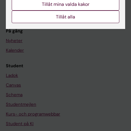
Forskning
Tillåt mina valda kakor
Om KI
Tillåt alla
På gång
Nyheter
Kalender
Student
Ladok
Canvas
Schema
Studentmejlen
Kurs- och programwebbar
Student på KI