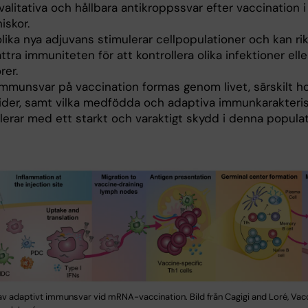
alitativa och hållbara antikroppssvar efter vaccination i
iskor.
lika nya adjuvans stimulerar cellpopulationer och kan ri
ttra immuniteten för att kontrollera olika infektioner elle
rer.
immunsvar på vaccination formas genom livet, särskilt h
vider, samt vilka medfödda och adaptiva immunkarakteri
lerar med ett starkt och varaktigt skydd i denna populat
av adaptivt immunsvar vid mRNA-vaccination. Bild från Cagigi and Loré, Vac