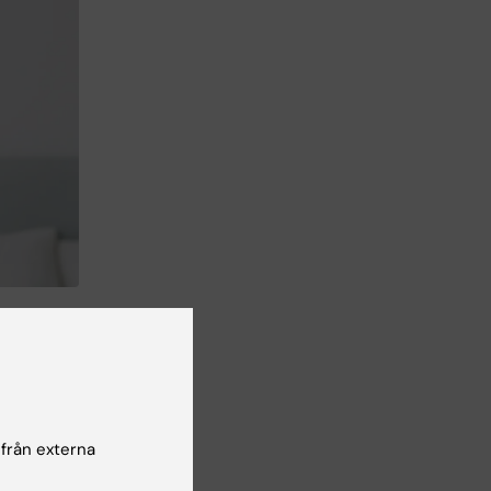
ller
alt
 från externa
a