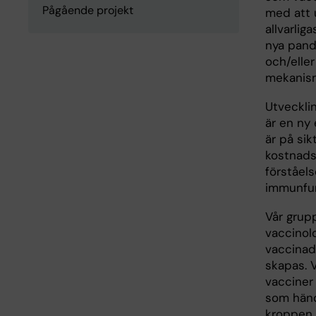
Pågående projekt
med att 
allvarlig
nya pand
och/eller
mekanism
Utveckli
är en ny
är på sik
kostnads
förståels
immunfun
Vår grupp
vaccinolo
vaccinadm
skapas. 
vacciner
som hände
kroppen 