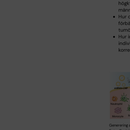
högkv
männ
Hur o
förbä
tumö
Hur 
indi
korre
Generering 