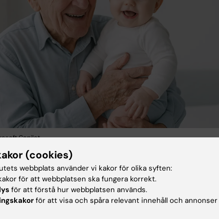
rosoft Copilot.
kakor (cookies)
ning integrerar avancerade in vitro-system, in vivo-mode
tutets webbplats använder vi kakor för olika syften:
er på människor för att fastställa hur olika
akor för att webbplatsen ska fungera korrekt.
ionsstrategier och plattformar fungerar och hur de optim
lys
för att förstå hur webbplatsen används.
ingskakor
för att visa och spåra relevant innehåll och annonser
ssas över livsspannet. Ett fokus ligger på åldrande
ngar för att förstå deras immunsvar på vaccination. Dett