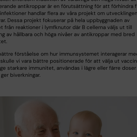
erande antikroppar är en förutsättning för att förhindra f
a infektioner handlar flera av våra projekt om utvecklinge
var. Dessa projekt fokuserar på hela uppbyggnaden av
 från reaktioner i lymfknutor där B cellerna väljs ut till
ing av hållbara och höga nivåer av antikroppar med bred
tet.
ättre förståelse om hur immunsystemet interagerar me
skulle vi vara bättre positionerade för att välja ut vaccin
e starkare immunitet, användas i lägre eller färre doser
ger biverkningar.