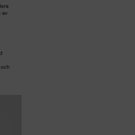
lera
n av
d
 och