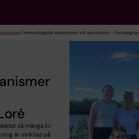
kargrupper
/ Immunologiska mekanismer vid vaccination – Forskargrup
anismer
Loré
räddat så många liv
ning är inriktad på