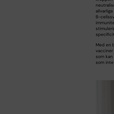
neutralis
allvarlig
B-cellss
immunitet
stimuler
specifici
Med en b
vacciner 
som kan g
som inte 