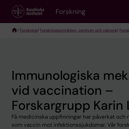
Skip
Forskning
to
main
content
/
Forskning
/
Forskningsområden, centrum och nätverk
/
Fors
Breadcrumb
Immunologiska mek
vid vaccination –
Forskargrupp Karin 
Få medicinska uppfinningar har påverkat och 
som vaccin mot infektionssjukdomar. Vår forsk