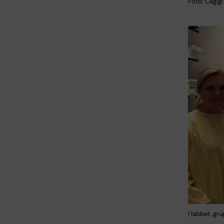
Foto: Cagigi
I labbet, gr