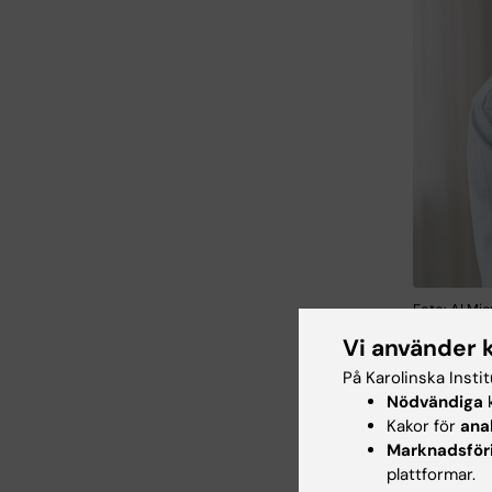
Foto: AI Mic
Vi använder 
Vår forsk
På Karolinska Insti
och studi
Nödvändiga
k
vaccinat
Kakor för
ana
Marknadsför
kan anpa
plattformar.
befolkni