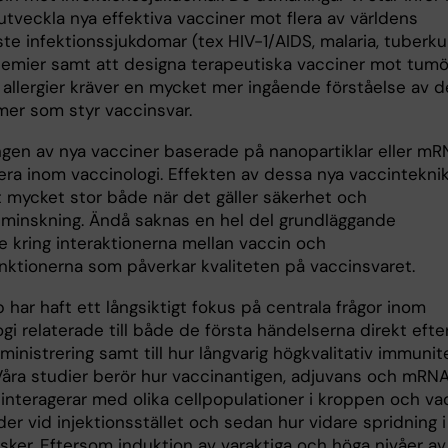
utveckla nya effektiva vacciner mot flera av världens
aste infektionssjukdomar (tex HIV-1/AIDS, malaria, tuberku
emier samt att designa terapeutiska vacciner mot tumö
 allergier kräver en mycket mer ingående förståelse av d
er som styr vaccinsvar.
ngen av nya vacciner baserade på nanopartiklar eller m
 era inom vaccinologi. Effekten av dessa nya vaccintekni
t mycket stor både när det gäller säkerhet och
minskning. Ändå saknas en hel del grundläggande
e kring interaktionerna mellan vaccin och
ktionerna som påverkar kvaliteten på vaccinsvaret.
 har haft ett långsiktigt fokus på centrala frågor inom
gi relaterade till både de första händelserna direkt efte
inistrering samt till hur långvarig högkvalitativ immuni
Våra studier berör hur vaccinantigen, adjuvans och mRN
 interagerar med olika cellpopulationer i kroppen och va
r vid injektionsstället och sedan hur vidare spridning i
sker. Eftersom induktion av varaktiga och höga nivåer av