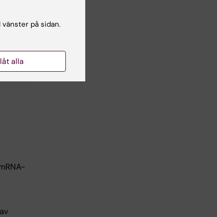
h
l vänster på sidan.
r
-
llåt alla
v mRNA-
 av