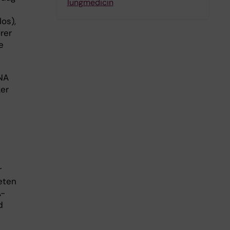
lungmedicin
los),
rer
e
RNA
ker
r
teten
A-
d