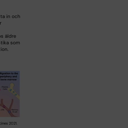
kta in och
r
os äldre
stika som
ion.
cines 2021.