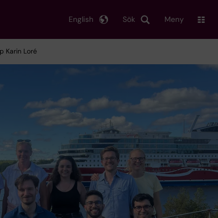
English
Sök
Meny
p Karin Loré