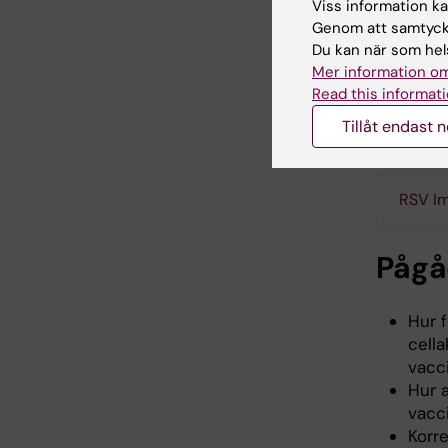
Viss information kan
inkluder
Genom att samtycka
godkända
Du kan när som hels
adaptiva
Mer information om
personer
Read this informati
effektiv 
prövnin
Tillåt endast 
RSV Im
Pågå
Hur f
cell
vacc
Hur 
vacc
Korr