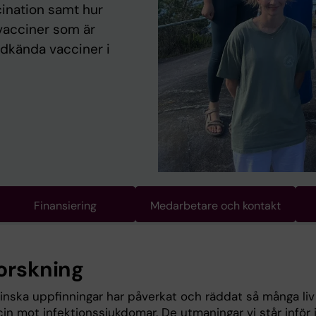
cination samt hur
 vacciner som är
odkända vacciner i
Finansiering
Medarbetare och kontakt
forskning
inska uppfinningar har påverkat och räddat så många liv
in mot infektionssjukdomar. De utmaningar vi står inför 