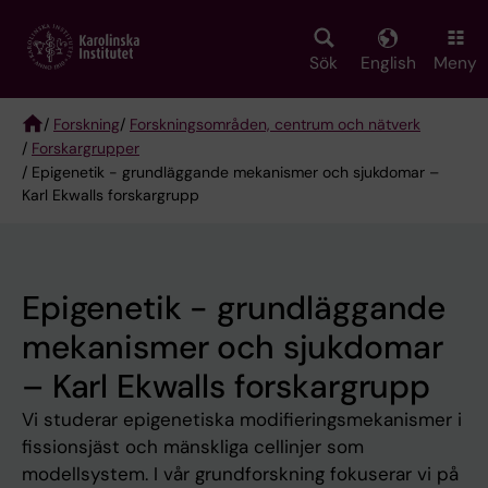
Skip
to
main
Sök
English
Meny
content
/
Forskning
/
Forskningsområden, centrum och nätverk
/
Forskargrupper
Breadcrumb
/ Epigenetik - grundläggande mekanismer och sjukdomar –
Karl Ekwalls forskargrupp
Epigenetik - grundläggande
mekanismer och sjukdomar
– Karl Ekwalls forskargrupp
Vi studerar epigenetiska modifieringsmekanismer i
fissionsjäst och mänskliga cellinjer som
modellsystem. I vår grundforskning fokuserar vi på