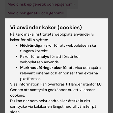
Medicinsk epigenetik och epigenomik
Medicinsk genetik och genomik
Vi använder kakor (cookies)
Forskningsämnen:
På Karolinska Institutets webbplats använder vi
Celldifferentiering
Epigenetiskt minne
Kromatin
kakor för olika syften:
Nödvändiga
kakor för att webbplatsen ska
fungera korrekt.
Innehållsgranskare:
Kakor för
analys
för att förstå hur
Karl Ekwall
webbplatsen används.
Redaktör:
Karin Vikström
Marknadsföringskakor
för att visa och spåra
Sidan uppdaterad:
2026-08-09
relevant innehåll och annonser från externa
plattformar.
Viss information kan överföras till länder utanför EU.
Dela
Genom att samtycka godkänner du att vi sparar
cookies.
Du kan när som helst ändra eller återkalla ditt
samtycke via kakikonen längst ned till vänster på
sidan.