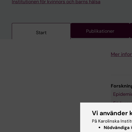
Institutionen för kvinnors och barns hälsa
Publikationer
Start
Mer info
Forsknin
Epidemio
Förlossn
Vi använder 
Gynekolo
På Karolinska Insti
Hälso- o
Nödvändiga
k