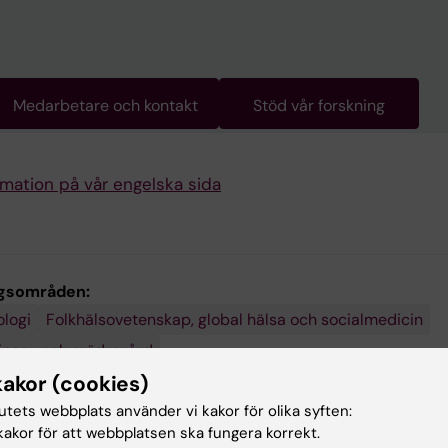
Medarbetare och kontakt
Stöd vår forskning
rmation på vår engelska sida
gsområden:
logi
Folkhälsovetenskap, global hälsa och socialmedicin
ings- och mödravård
kakor (cookies)
gi, obstetrik och reproduktionsmedicin
tutets webbplats använder vi kakor för olika syften:
ch sjukvårdsorganisation, hälsopolitik och hälsoekonomi
akor för att webbplatsen ska fungera korrekt.