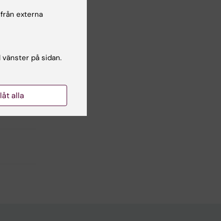
 från externa
kontroll
l vänster på sidan.
llåt alla