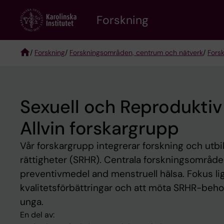
Skip
Forskning
to
main
content
/
Forskning
/
Forskningsområden, centrum och nätverk
/
Fors
Breadcrumb
Sexuell och Reproduktiv
Allvin forskargrupp
Vår forskargrupp integrerar forskning och utb
rättigheter (SRHR). Centrala forskningsområden 
preventivmedel and menstruell hälsa. Fokus li
kvalitetsförbättringar och att möta SRHR-beho
unga.
En del av: