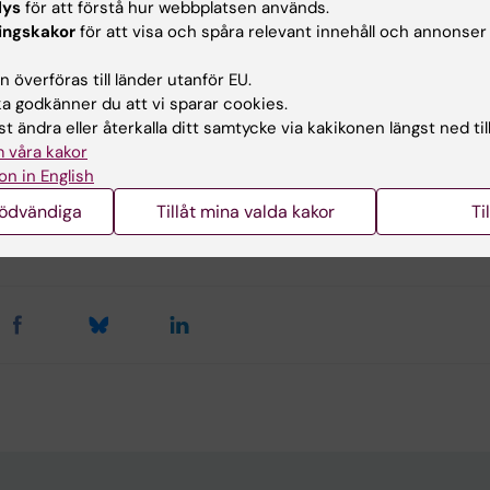
lys
för att förstå hur webbplatsen används.
ingskakor
för att visa och spåra relevant innehåll och annonser
ngsämnen:
oforskning
us
tionscykel
Fortplantningshälsa
Framkallad abort
Födelse
 överföras till länder utanför EU.
 godkänner du att vi sparar cookies.
ingsvård
Visa alla
t ändra eller återkalla ditt samtycke via kakikonen längst ned til
 våra kakor
on in English
ehållsgranskare:
nödvändiga
Tillåt mina valda kakor
Ti
e Klingberg Allvin
terad:
2026-08-02