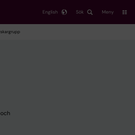
English
Sök
Meny
orskargrupp
 och