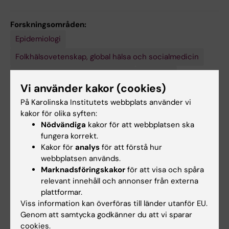
Forskningsområden:
Epidemiologi
Folkhälsovetenskap, global hälsa och socialmedicin
Medicinsk genetik och genomik
Psykiatri
Vi använder kakor (cookies)
På Karolinska Institutets webbplats använder vi
Forskningsämnen:
kakor för olika syften:
Epidemiologi
Tvillingstudie [Publikationstyp]
Nödvändiga
kakor för att webbplatsen ska
fungera korrekt.
Tvillingstudier som ämne
Kakor för
analys
för att förstå hur
webbplatsen används.
Marknadsföringskakor
för att visa och spåra
Innehållsgranskare:
relevant innehåll och annonser från externa
Paul Lichtenstein
plattformar.
Redaktör:
Gunilla Sonnebring
Viss information kan överföras till länder utanför EU.
Sidan uppdaterad:
2026-07-30
Genom att samtycka godkänner du att vi sparar
cookies.