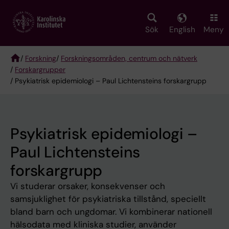
Skip
to
main
Sök
English
Meny
content
/
Forskning
/
Forskningsområden, centrum och nätverk
/
Forskargrupper
Breadcrumb
/ Psykiatrisk epidemiologi – Paul Lichtensteins forskargrupp
Psykiatrisk epidemiologi –
Paul Lichtensteins
forskargrupp
Vi studerar orsaker, konsekvenser och
samsjuklighet för psykiatriska tillstånd, speciellt
bland barn och ungdomar. Vi kombinerar nationell
hälsodata med kliniska studier, använder