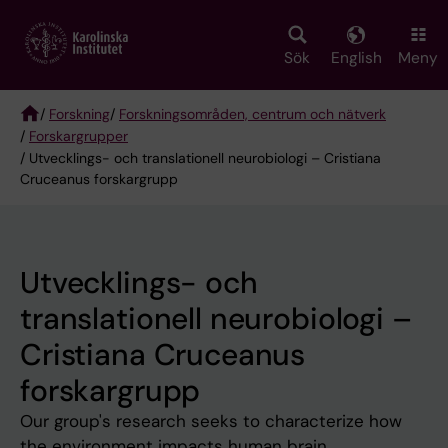
Skip
to
main
Sök
English
Meny
content
/
Forskning
/
Forskningsområden, centrum och nätverk
/
Forskargrupper
Breadcrumb
/ Utvecklings- och translationell neurobiologi – Cristiana
Cruceanus forskargrupp
Utvecklings- och
translationell neurobiologi –
Cristiana Cruceanus
forskargrupp
Our group's research seeks to characterize how
the environment impacts human brain