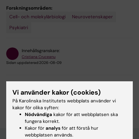
Forskningsområden:
Cell- och molekylärbiologi
Neurovetenskaper
Psykiatri
Innehållsgranskare:
Cristiana Cruceanu
Sidan uppdaterad:
2026-08-09
Dela
Vi använder kakor (cookies)
På Karolinska Institutets webbplats använder vi
kakor för olika syften:
Nödvändiga
kakor för att webbplatsen ska
fungera korrekt.
Kakor för
analys
för att förstå hur
webbplatsen används.