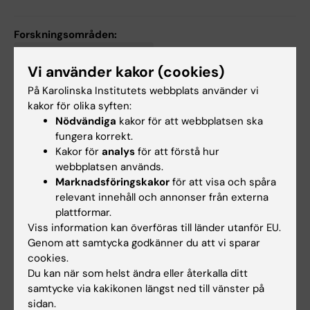
Forskningsområden:
Cell- och molekylärbiologi
Vi använder kakor (cookies)
Kardiologi och kardiovaskulära sjukdomar
På Karolinska Institutets webbplats använder vi
Medicinsk genetik och genomik
kakor för olika syften:
Nödvändiga
kakor för att webbplatsen ska
fungera korrekt.
Kakor för
analys
för att förstå hur
Innehållsgranskare:
webbplatsen används.
Lars Mägdefessel
Marknadsföringskakor
för att visa och spåra
Sidan uppdaterad:
2026-08-02
relevant innehåll och annonser från externa
plattformar.
Viss information kan överföras till länder utanför EU.
Dela
Genom att samtycka godkänner du att vi sparar
cookies.
Du kan när som helst ändra eller återkalla ditt
samtycke via kakikonen längst ned till vänster på
sidan.