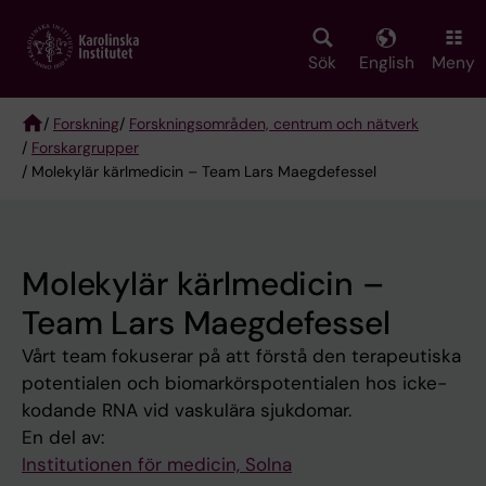
Skip
to
main
Sök
English
Meny
content
/
Forskning
/
Forskningsområden, centrum och nätverk
/
Forskargrupper
Breadcrumb
/ Molekylär kärlmedicin – Team Lars Maegdefessel
Molekylär kärlmedicin –
Team Lars Maegdefessel
Vårt team fokuserar på att förstå den terapeutiska
potentialen och biomarkörspotentialen hos icke-
kodande RNA vid vaskulära sjukdomar.
En del av:
Institutionen för medicin, Solna