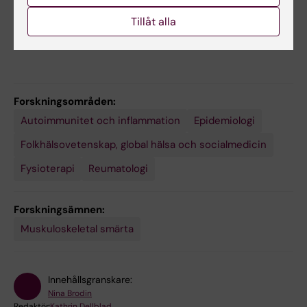
inom reumatologi
Tillåt alla
Forskningsområden:
Autoimmunitet och inflammation
Epidemiologi
Folkhälsovetenskap, global hälsa och socialmedicin
Fysioterapi
Reumatologi
Forskningsämnen:
Muskuloskeletal smärta
Innehållsgranskare:
Nina Brodin
Redaktör:
Kathrin Dellblad