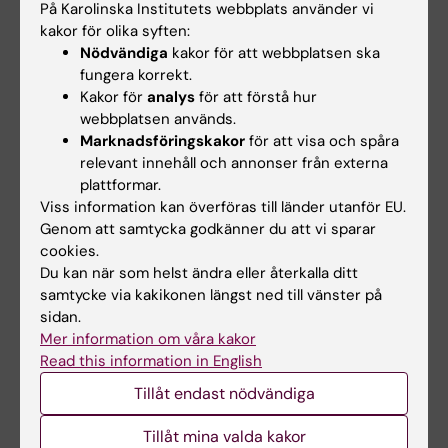
På Karolinska Institutets webbplats använder vi
Personliga och psykologiska faktorers
kakor för olika syften:
inverkan på aktivitetsförmåga efter
Nödvändiga
kakor för att webbplatsen ska
fungera korrekt.
handledsfraktur
Kakor för
analys
för att förstå hur
webbplatsen används.
Samarbetspartners och finansiärer
Marknadsföringskakor
för att visa och spåra
Sammanställning av våra samarbetspartners
relevant innehåll och annonser från externa
och finansiärer.
plattformar.
Viss information kan överföras till länder utanför EU.
Genom att samtycka godkänner du att vi sparar
Tidigare projekt och aktiviteter
cookies.
Du kan när som helst ändra eller återkalla ditt
samtycke via kakikonen längst ned till vänster på
sidan.
FYSS 2021
Mer information om våra kakor
Read this information in English
SBU: Diagnostik och behandling av provocerad
Tillåt endast nödvändiga
vulvodyni
Tillåt mina valda kakor
LiR-projektet: Främjande av goda levnadsvanor