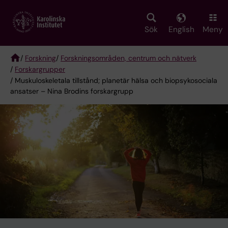
Skip
to
main
Sök
English
Meny
content
/
Forskning
/
Forskningsområden, centrum och nätverk
/
Forskargrupper
Breadcrumb
/ Muskuloskeletala tillstånd; planetär hälsa och biopsykosociala
ansatser – Nina Brodins forskargrupp