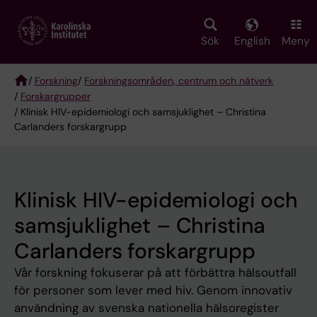
Skip
to
main
Sök
English
Meny
content
/
Forskning
/
Forskningsområden, centrum och nätverk
/
Forskargrupper
Breadcrumb
/ Klinisk HIV-epidemiologi och samsjuklighet – Christina
Carlanders forskargrupp
Klinisk HIV-epidemiologi och
samsjuklighet – Christina
Carlanders forskargrupp
Vår forskning fokuserar på att förbättra hälsoutfall
för personer som lever med hiv. Genom innovativ
användning av svenska nationella hälsoregister