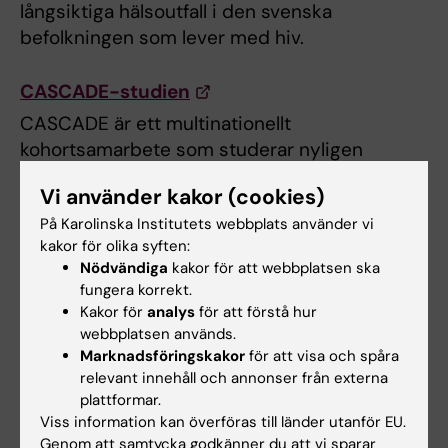
långsiktiga hälsoutfall i den svenska
befolkningen som lever med hiv.
CASCADE-studien
CASCADE är ett multinationellt
kohortsamarbete som studerar nyligen
förvärvad hiv i Europa och Kanada. Genom att
Vi använder kakor (cookies)
använda mixed-method analyser är de
På Karolinska Institutets webbplats använder vi
övergripande målen att utforska kliniska utfall,
kakor för olika syften:
patientrapporterade resultat, samt förstå
Nödvändiga
kakor för att webbplatsen ska
erfarenheter och behov hos individer med
fungera korrekt.
nyligen förvärvad hiv.
Kakor för
analys
för att förstå hur
webbplatsen används.
Marknadsföringskakor
för att visa och spåra
EuroSIDA-studien
relevant innehåll och annonser från externa
EuroSIDA är en internationell
plattformar.
multicenterstudie som studerar långsiktig
Viss information kan överföras till länder utanför EU.
prognos för personer med hiv.
Genom att samtycka godkänner du att vi sparar