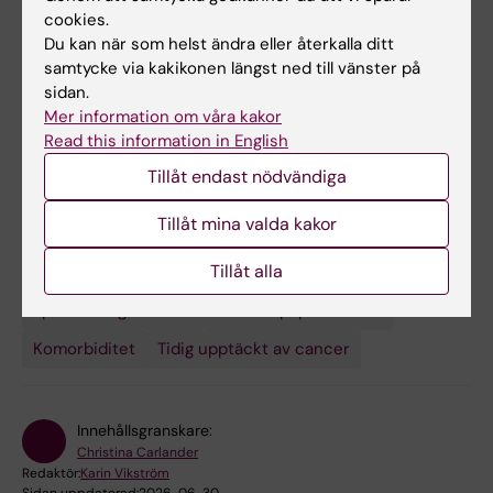
cookies.
Du kan när som helst ändra eller återkalla ditt
samtycke via kakikonen längst ned till vänster på
Relaterat
sidan.
Mer information om våra kakor
Underavdelningen Kliniska infektionssjukdomar
Read this information in English
Tillåt endast nödvändiga
Tillåt mina valda kakor
Tillåt alla
Forskningsämnen:
Epidemiologi
HIV-1
Humant papillomvirus
Komorbiditet
Tidig upptäckt av cancer
Innehållsgranskare:
Christina Carlander
Redaktör:
Karin Vikström