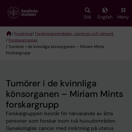
Skip
to
main
Sök
English
Meny
content
/
Forskning
/
Forskningsområden, centrum och nätverk
/
Forskargrupper
Breadcrumb
/ Tumörer i de kvinnliga könsorganen – Miriam Mints
forskargrupp
Tumörer i de kvinnliga
könsorganen – Miriam Mints
forskargrupp
Forskargruppen består för närvarande av åtta
personer som forskar inom två huvudområden.
Gynekologisk cancer med inriktning på uterus