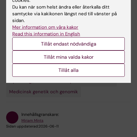
cookies.
inom grundutbildningen, internationella
Du kan när som helst ändra eller återkalla ditt
studenter, ST-läkare och fortbildningskurser
samtycke via kakikonen längst ned till vänster på
för specialister inom SFOG (Svensk förening
sidan.
inom Obstetrik och Gynekologi).
Mer information om våra kakor
Read this information in English
Tillåt endast nödvändiga
Tillåt mina valda kakor
Forskningsområden:
Tillåt alla
Cancer och onkologi
Gynekologi, obstetrik och reproduktionsmedicin
Medicinsk genetik och genomik
Innehållsgranskare:
Miriam Mints
Sidan uppdaterad:
2026-06-11