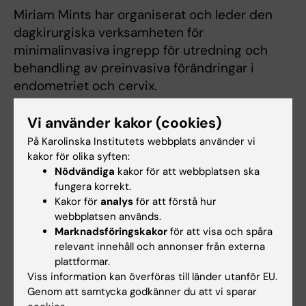
Miriam Mints har organiserat och leder den
dagkirurgiska verksamheten för
minimalinvasiva ingrepp för utredning och
behandling av preinvasiva förändringar i
endometriet och cervix.
Inom öppenvårdsgynekologi bedrivs
Vi använder kakor (cookies)
högspecialiserade mottagningar för patienter
På Karolinska Institutets webbplats använder vi
med: ärftlig gynekologisk cancer; rikliga
kakor för olika syften:
menstruationsblödningar och cervix
Nödvändiga
kakor för att webbplatsen ska
dysplasier. Dagkirurgisk- och
fungera korrekt.
Kakor för
analys
för att förstå hur
mottagningsverksamhet utgör en plattform för
webbplatsen används.
patientnära forskning.
Marknadsföringskakor
för att visa och spåra
relevant innehåll och annonser från externa
plattformar.
Utbildningsperspektiv
Viss information kan överföras till länder utanför EU.
Gruppen bedriver undervisning av studenter
Genom att samtycka godkänner du att vi sparar