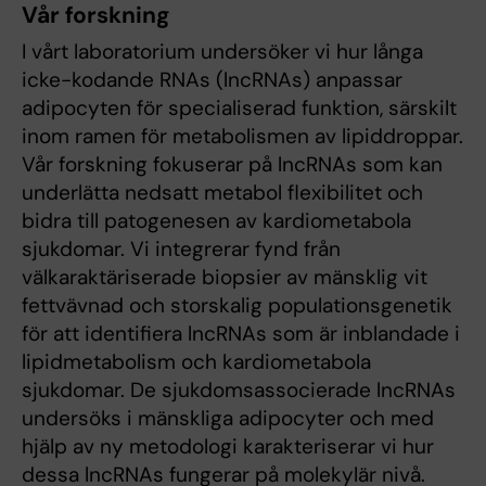
Vår forskning
I vårt laboratorium undersöker vi hur långa
icke-kodande RNAs (lncRNAs) anpassar
adipocyten för specialiserad funktion, särskilt
inom ramen för metabolismen av lipiddroppar.
Vår forskning fokuserar på lncRNAs som kan
underlätta nedsatt metabol flexibilitet och
bidra till patogenesen av kardiometabola
sjukdomar. Vi integrerar fynd från
välkaraktäriserade biopsier av mänsklig vit
fettvävnad och storskalig populationsgenetik
för att identifiera lncRNAs som är inblandade i
lipidmetabolism och kardiometabola
sjukdomar. De sjukdomsassocierade lncRNAs
undersöks i mänskliga adipocyter och med
hjälp av ny metodologi karakteriserar vi hur
dessa lncRNAs fungerar på molekylär nivå.