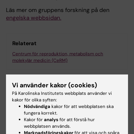
Läs mer om gruppens forskning på den
engelska webbsidan.
Relaterat
Centrum för reproduktion, metabolism och
molekylär medicin (CeRM)
Vi använder kakor (cookies)
På Karolinska Institutets webbplats använder vi
kakor för olika syften:
Forskningsområden:
Nödvändiga
kakor för att webbplatsen ska
Cell- och molekylärbiologi
fungera korrekt.
Kakor för
analys
för att förstå hur
Endokrinologi och diabetes
webbplatsen används.
Marknadsföringskakor
för att visa och spåra