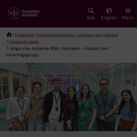
Skip
to
main
Sök
English
Meny
content
/
Forskning
/
Forskningsområden, centrum och nätverk
/
Forskargrupper
Breadcrumb
/ Långa icke-kodande RNA i fettceller – Alastair Kerr
forskningsgrupp