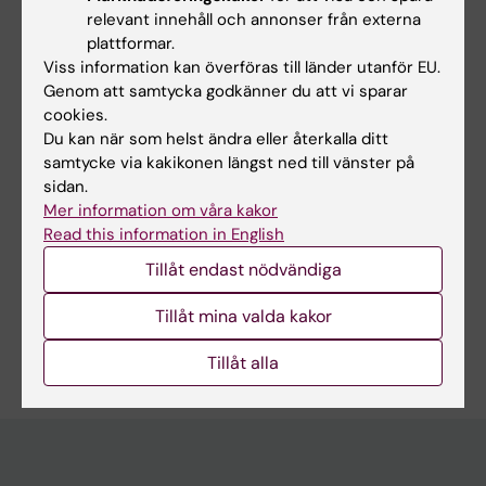
Forskningsämnen:
relevant innehåll och annonser från externa
plattformar.
Fettceller
Långt icke-kodande RNA
Viss information kan överföras till länder utanför EU.
Genom att samtycka godkänner du att vi sparar
cookies.
Innehållsgranskare:
Du kan när som helst ändra eller återkalla ditt
Alastair Kerr
samtycke via kakikonen längst ned till vänster på
Redaktör:
Karin Vikström
sidan.
Sidan uppdaterad:
2026-08-03
Mer information om våra kakor
Read this information in English
Tillåt endast nödvändiga
Dela
Tillåt mina valda kakor
Tillåt alla