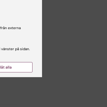
ling
n.
e
 från externa
l vänster på sidan.
kdomar
llåt alla