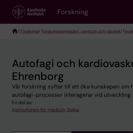
Skip
Forskning
to
main
content
/
Forskning
/
Forskningsområden, centrum och nätverk
/
Fors
Breadcrumb
Autofagi och kardiovas
Ehrenborg
Vår forskning syftar till att öka kunskapen om
autofagi-processer interagerar vid utveckling
En del av:
Institutionen för medicin, Solna