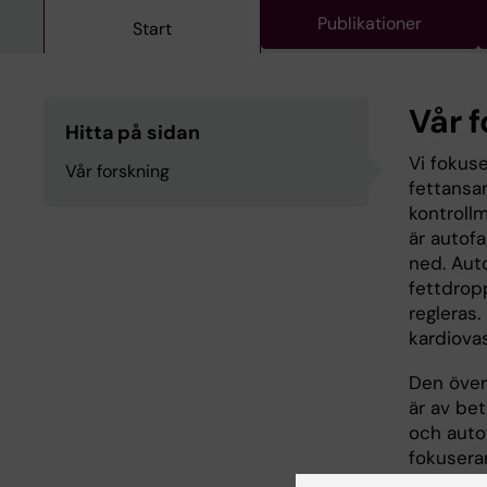
Publikationer
Start
Vår 
Hitta på sidan
Vi fokus
Vår forskning
fettansam
kontrollm
är autofa
ned. Auto
fettdrop
regleras.
kardiova
Den överg
är av be
och autof
fokuserar
makrofag