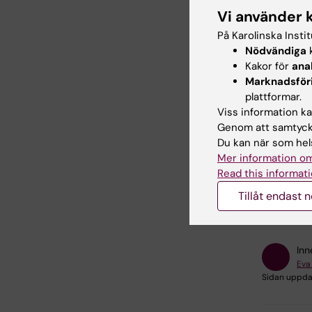
under åd
Vi använder 
faktorer/
På Karolinska Insti
av åderf
Nödvändiga
k
Syftet ä
Kakor för
ana
åtgärder
Marknadsför
plattformar.
Viss information kan
Genom att samtycka
Du kan när som hels
Forsknin
Mer information om
Gastroen
Read this informati
Medicins
Tillåt endast 
Inn
Eva
Sidan uppda