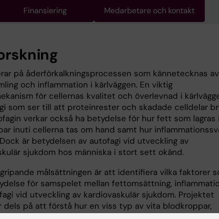
Finansiering
Medarbetare och kontakt
forskning
erar på åderförkalkningsprocessen som kännetecknas av
ling och inflammation i kärlväggen. En viktig
ekanism för cellernas kvalitet och överlevnad i kärlvägg
gi som ser till att proteinrester och skadade celldelar b
fagin verkar också ha betydelse för hur fett som lagras 
par inuti cellerna tas om hand samt hur inflammationssv
 Dock är betydelsen av autofagi vid utveckling av
skulär sjukdom hos människa i stort sett okänd.
ripande målsättningen är att identifiera vilka faktorer 
tydelse för samspelet mellan fettomsättning, inflammati
agi vid utveckling av kardiovaskulär sjukdom. Projektet
 dels på att förstå hur en viss typ av vita blodkroppar,
ers, fettomsättning påverkar inflammation och autofagi