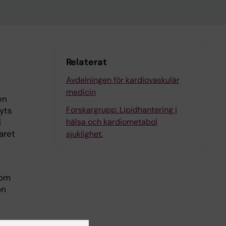
Relaterat
Avdelningen för kardiovaskulär
medicin
en
Forskargrupp: Lipidhantering i
ryts
i
hälsa och kardiometabol
aret
sjuklighet.
som
on