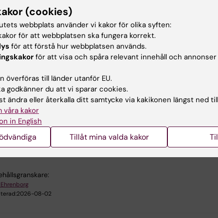
erförkalkningsprocessen samt dels på att identifiera
kakor (cookies)
protein i autofagi-processen som är relevanta för utveck
tutets webbplats använder vi kakor för olika syften:
örkalkning med eller utan symptom från plack i kärlvägge
akor för att webbplatsen ska fungera korrekt.
r att utveckla nya behandlingsmetoder och förebyggand
lys
för att förstå hur webbplatsen används.
 ifråga om kardiovaskulära sjukdomar.
ingskakor
för att visa och spåra relevant innehåll och annonser
 överföras till länder utanför EU.
 godkänner du att vi sparar cookies.
t ändra eller återkalla ditt samtycke via kakikonen längst ned til
gsområden:
 våra kakor
terologi and hepatologi
Kardiologi och kardiovaskulära sju
on in English
k genetik och genomik
nödvändiga
Tillåt mina valda kakor
Ti
ehållsgranskare:
 Ehrenborg
terad:
2026-08-02