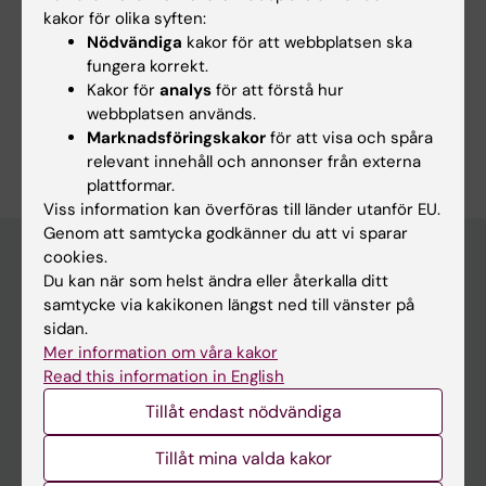
kakor för olika syften:
Nödvändiga
kakor för att webbplatsen ska
fungera korrekt.
Dela
Kakor för
analys
för att förstå hur
webbplatsen används.
Marknadsföringskakor
för att visa och spåra
relevant innehåll och annonser från externa
plattformar.
Viss information kan överföras till länder utanför EU.
Genom att samtycka godkänner du att vi sparar
cookies.
Du kan när som helst ändra eller återkalla ditt
Huvudmeny
samtycke via kakikonen längst ned till vänster på
sidan.
Utbildning
Mer information om våra kakor
Forskarutbildning
Read this information in English
Forskning
Tillåt endast nödvändiga
Om KI
Tillåt mina valda kakor