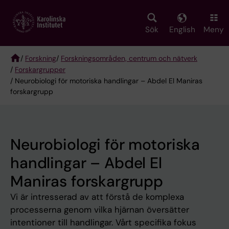
Skip
to
main
Sök
English
Meny
content
/
Forskning
/
Forskningsområden, centrum och nätverk
/
Forskargrupper
Breadcrumb
/ Neurobiologi för motoriska handlingar – Abdel El Maniras
forskargrupp
Neurobiologi för motoriska
handlingar – Abdel El
Maniras forskargrupp
Vi är intresserad av att förstå de komplexa
processerna genom vilka hjärnan översätter
intentioner till handlingar. Vårt specifika fokus