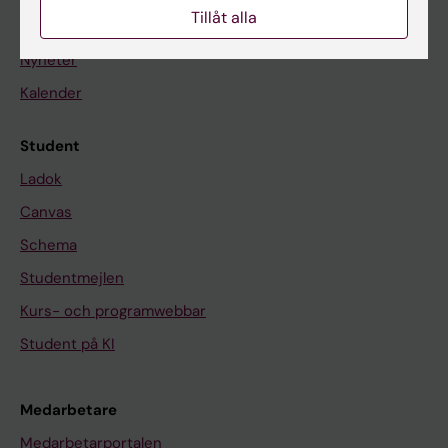
Tillåt alla
På gång
Nyheter
Kalender
Student
Ladok
Canvas
Schema
Studentmejlen
Kurs- och programwebbar
Student på KI
Medarbetare
Medarbetarportalen