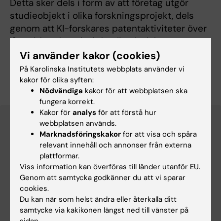
Detta sker dels i form av att företag utgör
studieobjekt i olika forskningsprojekt, dels
genom att KI-forskares patentaktiviteter över
lång tid undersöks i detalj och dels genom att
studenter tillbringar praktikperioder hos, och
Vi använder kakor (cookies)
utför projekt i samverkan med företag,
På Karolinska Institutets webbplats använder vi
myndigheter och andra aktörer.
kakor för olika syften:
Nödvändiga
kakor för att webbplatsen ska
fungera korrekt.
Kakor för
analys
för att förstå hur
webbplatsen används.
Marknadsföringskakor
för att visa och spåra
relevant innehåll och annonser från externa
plattformar.
Viss information kan överföras till länder utanför EU.
Genom att samtycka godkänner du att vi sparar
cookies.
Du kan när som helst ändra eller återkalla ditt
samtycke via kakikonen längst ned till vänster på
sidan.