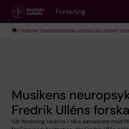
Skip
Forskning
to
main
content
/
Forskning
/
Forskningsområden, centrum och nätverk
/
Fors
Breadcrumb
Musikens neuropsyk
Fredrik Ulléns forsk
Vår forskning bedrivs i nära samarbete med Ma