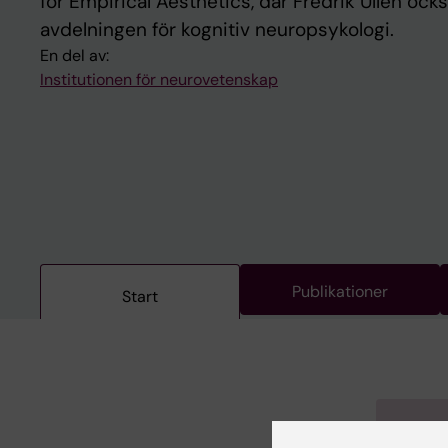
for Empirical Aesthetics, där Fredrik Ullén ocks
avdelningen för kognitiv neuropsykologi.
En del av:
Institutionen för neurovetenskap
Publikationer
Start
Mer