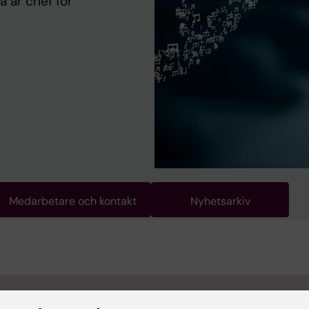
å är chef för
Medarbetare och kontakt
Nyhetsarkiv
 info på engelska