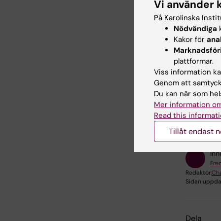
Vi använder 
Du hit
På Karolinska Insti
Neurop
Nödvändiga
k
Kakor för
ana
Marknadsför
plattformar.
Viss information kan
Genom att samtycka
Du kan när som hels
Forsknin
Mer information om
Medicins
Read this informati
Tillåt endast 
Inn
Fred
Redaktör:
Cha
Sidan uppda
Dela