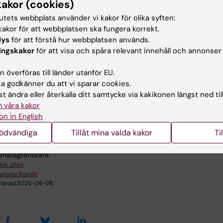
kakor (cookies)
tar mer information om vår forskargrupp på den engelska sida
tutets webbplats använder vi kakor för olika syften:
sychology of music – Fredrik Ullén group
.
akor för att webbplatsen ska fungera korrekt.
lys
för att förstå hur webbplatsen används.
ingskakor
för att visa och spåra relevant innehåll och annonser
 överföras till länder utanför EU.
 godkänner du att vi sparar cookies.
t ändra eller återkalla ditt samtycke via kakikonen längst ned til
gsområden:
 våra kakor
k genetik och genomik
Neurovetenskaper
on in English
nödvändiga
Tillåt mina valda kakor
Ti
ehållsgranskare:
rik Ullén
rlotte Brandt
terad:
2026-08-08