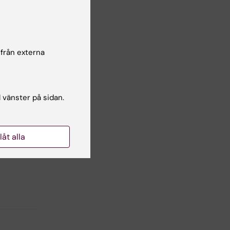
n:
 från externa
l vänster på sidan.
llåt alla