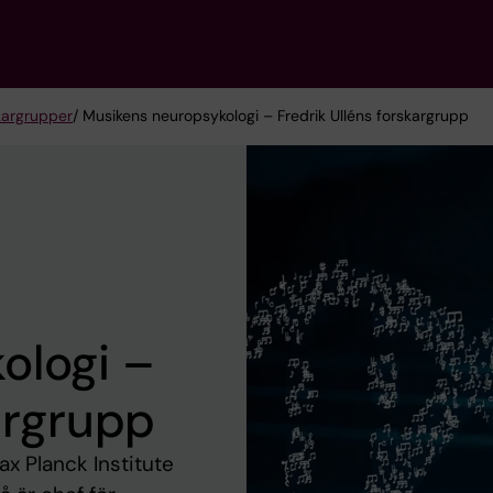
kargrupper
/ Musikens neuropsykologi – Fredrik Ulléns forskargrupp
ologi –
argrupp
x Planck Institute