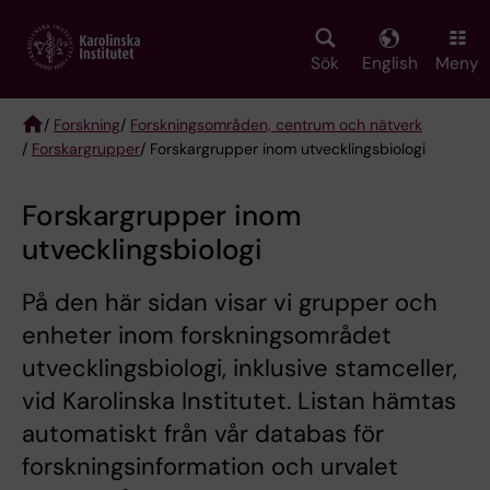
Skip
to
main
Sök
English
Meny
content
/
Forskning
/
Forskningsområden, centrum och nätverk
/
Forskargrupper
/ Forskargrupper inom utvecklingsbiologi
Breadcrumb
Forskargrupper inom
utvecklingsbiologi
På den här sidan visar vi grupper och
enheter inom forskningsområdet
utvecklingsbiologi, inklusive stamceller,
vid Karolinska Institutet. Listan hämtas
automatiskt från vår databas för
forskningsinformation och urvalet