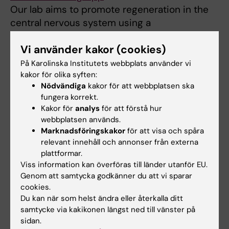
Our lab aims to promote regeneration in the
central nervous system using a
multidisciplinary approach that involves stem
Vi använder kakor (cookies)
cell biology, systems biology, computat ...
Neurobiologi vid stress och
På Karolinska Institutets webbplats använder vi
kakor för olika syften:
behandlingsreaktioner – Juan Pablo Lopez
Nödvändiga
kakor för att webbplatsen ska
forskargrupp
fungera korrekt.
Genom en rad innovativa koncept, verktyg
Kakor för
analys
för att förstå hur
och tekniker försöker vi förstå och
webbplatsen används.
karakterisera de molekylära mekanismer,
Marknadsföringskakor
för att visa och spåra
cellulära kretsar och beteendemässiga korre ...
relevant innehåll och annonser från externa
plattformar.
Neuroinflammation vid Alzheimers sjukdom –
Viss information kan överföras till länder utanför EU.
Marianne Schultzbergs forskargrupp
Genom att samtycka godkänner du att vi sparar
Neuroplasticitet och regenerering –
cookies.
Konstantinos Ampatzis forskargrupp
Du kan när som helst ändra eller återkalla ditt
En av nervsystemet fantastiska egenskaper är
samtycke via kakikonen längst ned till vänster på
sidan.
dess plasticitet, den livslånga förmågan att