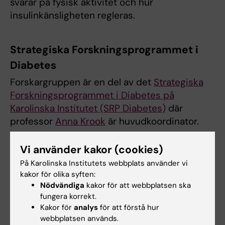
svarar på fysisk aktivitet och hur
insulinkänsligheten regleras.
Strategiska Forskningsprogrammet i
Diabetes
Forskargruppen är en del av det
Strategiska
Forskningsprogrammet i Diabetes på
Karolinska Institutet (SRP Diabetes)
där
professor
Anna Krook
är huvudkoordinator.
Vi använder kakor (cookies)
Motion ger DNA-förändringar
På Karolinska Institutets webbplats använder vi
Forskargruppen har tidigare publicerat en
kakor för olika syften:
internationellt uppmärksammad studie i
Nödvändiga
kakor för att webbplatsen ska
fungera korrekt.
tidskriften Cell Metabolism.
Kakor för
analys
för att förstå hur
webbplatsen används.
Läs mer om forskning om inflammation och