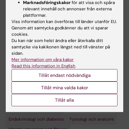
Marknadsföringskakor
för att visa och spåra
metabolism
relevant innehåll och annonser från externa
Läs pressmeddelandet från Karolinska
plattformar.
Institutet: Motion ger DNA-förändringar
Viss information kan överföras till länder utanför EU.
Genom att samtycka godkänner du att vi sparar
cookies.
Du kan när som helst ändra eller återkalla ditt
Relaterat
samtycke via kakikonen längst ned till vänster på
sidan.
Inflammation and metabolism – Nicolas Pillon's team
Mer information om våra kakor
(eng)
Read this information in English
Tillåt endast nödvändiga
Tillåt mina valda kakor
Tillåt alla
Forskningsområden:
Cell- och molekylärbiologi
Endokrinologi och diabetes
Fysiologi och anatomi