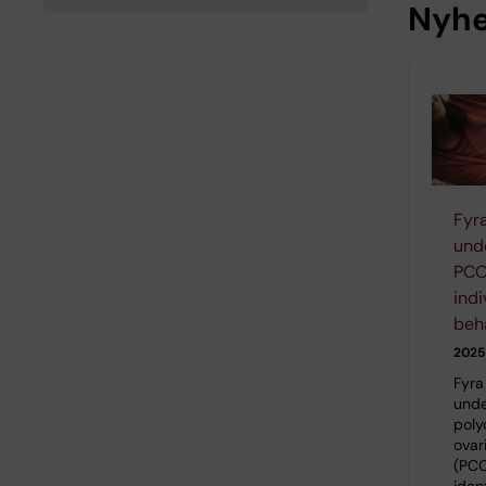
Nyhe
Fyr
und
PCO
ind
beh
2025
Fyra
unde
poly
ovar
(PCO