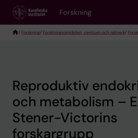
Skip
Forskning
to
main
content
/
Forskning
/
Forskningsområden, centrum och nätverk
/
Fors
Breadcrumb
Reproduktiv endokri
och metabolism – E
Stener-Victorins
forskargrupp