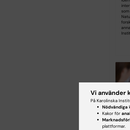
ident
inte
som 
Natu
fors
anna
Insti
Vi använder 
Så 
På Karolinska Insti
påv
Nödvändiga
k
hos
Kakor för
ana
gen
Marknadsför
mä
plattformar.