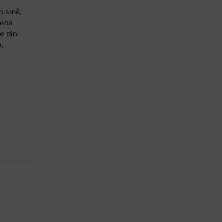
ch små,
gens
ge din
,