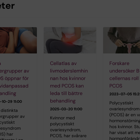
ter
a
Cellatlas av
Forskare
ergrupper av
livmoderslemhin
undersöker B
S öppnar för
nan hos kvinnor
cellernas roll 
ividanpassad
med PCOS kan
PCOS
andling
leda till bättre
2023-07-05 15:2
behandling
-10-29 11:00
Polycystiskt
ovariesyndrom
2025-03-20 11:00
 distinkta
(PCOS) är en v
rgrupper av
Kvinnor med
hormonstörnin
cystiskt
polycystiskt
hos kvinnor. St
iesyndrom
ovariesyndrom,
har visat att m
S) har
PCOS, har svårare
hormonförändr