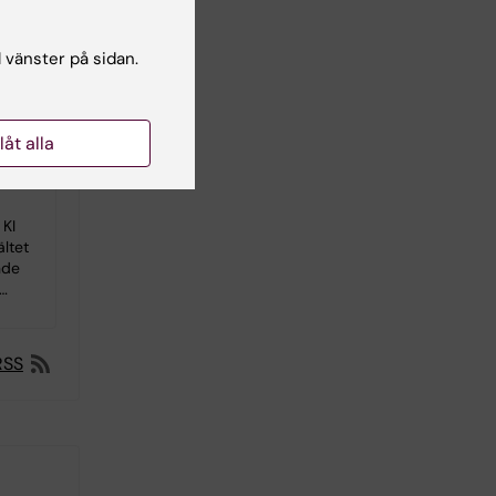
38
l vänster på sidan.
s
llåt alla
r
 KI
ältet
nde
…
RSS