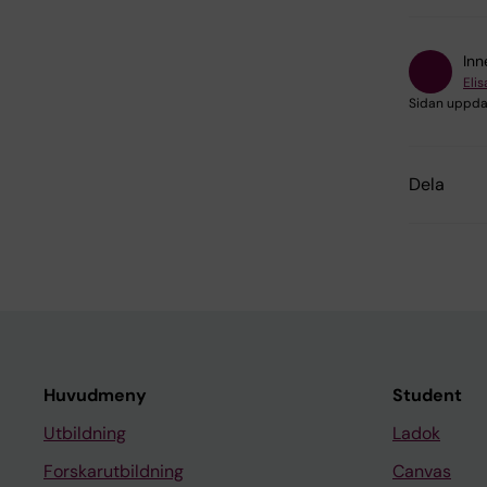
Inn
Eli
Sidan uppda
Dela
Huvudmeny
Student
Utbildning
Ladok
Forskarutbildning
Canvas