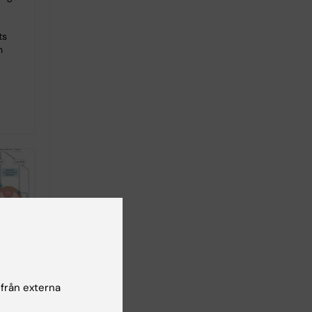
ts
n
 av
 från externa
om”