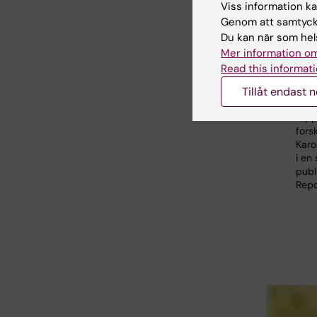
2023
Viss information kan
Genom att samtycka
Söner
med 
Du kan när som hels
ovar
Mer information om
(PCO
Read this informati
tvåf
att 
Tillåt endast 
obes
rapp
fors
Karol
i en
publ
Repo