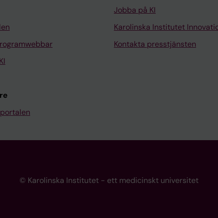
Jobba på KI
len
Karolinska Institutet Innovati
programwebbar
Kontakta presstjänsten
KI
re
portalen
© Karolinska Institutet - ett medicinskt universitet