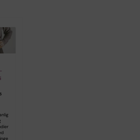
-
i
5
anlig
g
udier
ed
inge