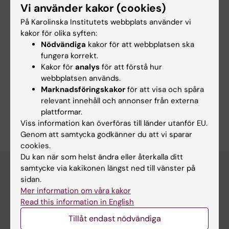
Vi använder kakor (cookies)
Innehållsgranskare:
På Karolinska Institutets webbplats använder vi
Jan Mulder
kakor för olika syften:
Redaktör:
Charlotte Brandt
Nödvändiga
kakor för att webbplatsen ska
Sidan uppdaterad:
2026-06-16
fungera korrekt.
Kakor för
analys
för att förstå hur
webbplatsen används.
Dela
Marknadsföringskakor
för att visa och spåra
relevant innehåll och annonser från externa
plattformar.
Viss information kan överföras till länder utanför EU.
Genom att samtycka godkänner du att vi sparar
cookies.
Du kan när som helst ändra eller återkalla ditt
samtycke via kakikonen längst ned till vänster på
sidan.
Huvudmeny
Mer information om våra kakor
Read this information in English
Utbildning
Tillåt endast nödvändiga
Forskarutbildning