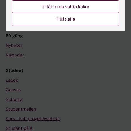
Tillåt mina valda kakor
Forskning
Om KI
Tillåt alla
På gång
Nyheter
Kalender
Student
Ladok
Canvas
Schema
Studentmejlen
Kurs- och programwebbar
Student på KI