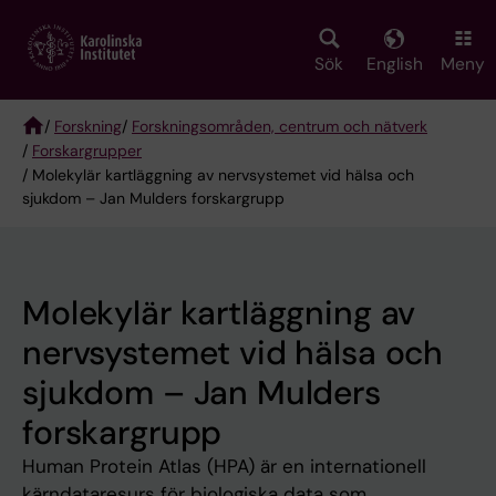
Skip
to
main
Sök
English
Meny
content
/
Forskning
/
Forskningsområden, centrum och nätverk
/
Forskargrupper
Breadcrumb
/ Molekylär kartläggning av nervsystemet vid hälsa och
sjukdom – Jan Mulders forskargrupp
Molekylär kartläggning av
nervsystemet vid hälsa och
sjukdom – Jan Mulders
forskargrupp
Human Protein Atlas (HPA) är en internationell
kärndataresurs för biologiska data som