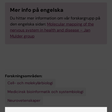
Mer info på engelska
Du hittar mer information om vår forskargrupp på
den engelska sidan:
Molecular mapping of the
nervous system in health and disease – Jan
Mulder group
Forskningsområden:
Cell- och molekylärbiologi
Medicinsk bioinformatik och systembiologi
Neurovetenskaper