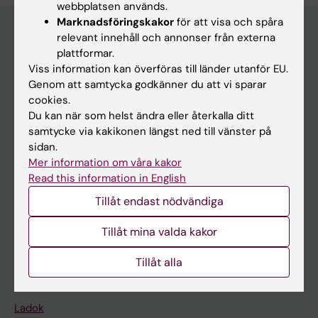
webbplatsen används.
Marknadsföringskakor
för att visa och spåra
relevant innehåll och annonser från externa
plattformar.
Huvudmeny
Viss information kan överföras till länder utanför EU.
Utbildning
Genom att samtycka godkänner du att vi sparar
cookies.
Forskarutbildning
Du kan när som helst ändra eller återkalla ditt
Forskning
samtycke via kakikonen längst ned till vänster på
sidan.
Om KI
Mer information om våra kakor
Read this information in English
På gång
Tillåt endast nödvändiga
Nyheter
Tillåt mina valda kakor
Kalender
Tillåt alla
Student
Ladok