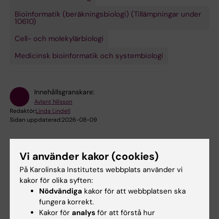
Bioinformatik (beräkningsbiologi) (Tillämpningar under
10610)
Cell- och molekylärbiologi
Medicinsk bioinformatik och systembiologi
Innehållsgranskare:
Avlant Nilsson
Redaktör:
Linda Lindell
Sidan uppdaterad:
2026-08-09
Vi använder kakor (cookies)
Dela
På Karolinska Institutets webbplats använder vi
kakor för olika syften:
Nödvändiga
kakor för att webbplatsen ska
fungera korrekt.
Kakor för
analys
för att förstå hur