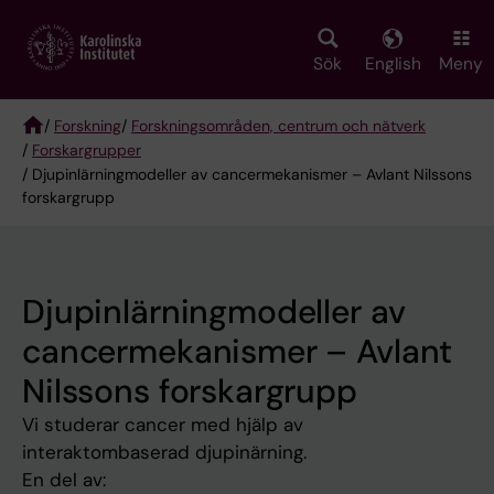
Skip
to
main
Sök
English
Meny
content
/
Forskning
/
Forskningsområden, centrum och nätverk
/
Forskargrupper
Breadcrumb
/ Djupinlärningmodeller av cancermekanismer – Avlant Nilssons
forskargrupp
Djupinlärningmodeller av
cancermekanismer – Avlant
Nilssons forskargrupp
Vi studerar cancer med hjälp av
interaktombaserad djupinärning.
En del av: