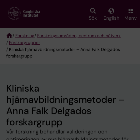
Skip
to
main
Sök
English
Meny
content
/
Forskning
/
Forskningsområden, centrum och nätverk
/
Forskargrupper
Breadcrumb
/ Kliniska hjärnavbildningsmetoder – Anna Falk Delgados
forskargrupp
Kliniska
hjärnavbildningsmetoder –
Anna Falk Delgados
forskargrupp
Vår forskning behandlar valideringen och
optimeringen av nya hjärnavbildningsmetoder för