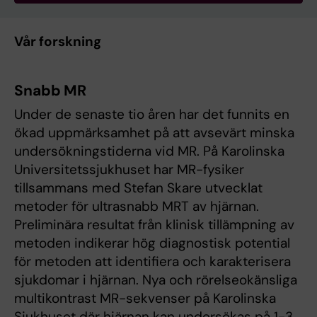
Vår forskning
Snabb MR
Under de senaste tio åren har det funnits en
ökad uppmärksamhet på att avsevärt minska
undersökningstiderna vid MR. På Karolinska
Universitetssjukhuset har MR-fysiker
tillsammans med Stefan Skare utvecklat
metoder för ultrasnabb MRT av hjärnan.
Preliminära resultat från klinisk tillämpning av
metoden indikerar hög diagnostisk potential
för metoden att identifiera och karakterisera
sjukdomar i hjärnan. Nya och rörelseokänsliga
multikontrast MR-sekvenser på Karolinska
Sjukhuset där hjärnan kan undersökas på 1-3