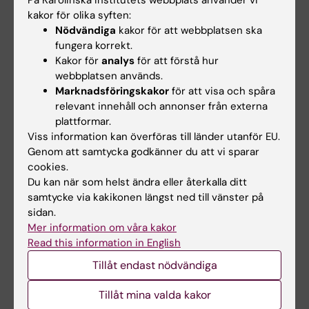
På Karolinska Institutets webbplats använder vi
och rekonstruera den resulterande 3D-
kakor för olika syften:
volymen. Denna avbildningsteknik är känd
Nödvändiga
kakor för att webbplatsen ska
fungera korrekt.
som Cone Beam CT (CBCT) och möjliggör
Kakor för
analys
för att förstå hur
viktig diagnostisk information, vanligtvis i
webbplatsen används.
samband med ett interventionsförfarande.
Marknadsföringskakor
för att visa och spåra
Oftast används CBCT för anatomisk
relevant innehåll och annonser från externa
bedömning såsom benmorfologi och
plattformar.
karakterisering av jodkontrastförstärkta
Viss information kan överföras till länder utanför EU.
Genom att samtycka godkänner du att vi sparar
blodkärl, peri- och postprocedurell
cookies.
information såsom stent/graftplacering, samt
Du kan när som helst ändra eller återkalla ditt
upptäckt av viktiga procedurrelaterade
samtycke via kakikonen längst ned till vänster på
komplikationer såsom blödning. På grund av
sidan.
detektorbegränsningar saknar platta
Mer information om våra kakor
Read this information in English
detektorsystem för närvarande möjligheten till
detaljerad vävnadsdiskriminering med låg
Tillåt endast nödvändiga
kontrast, såsom karaktärisering av
Tillåt mina valda kakor
mjukvävnad och hjärnvävnad. Bildtekniker för