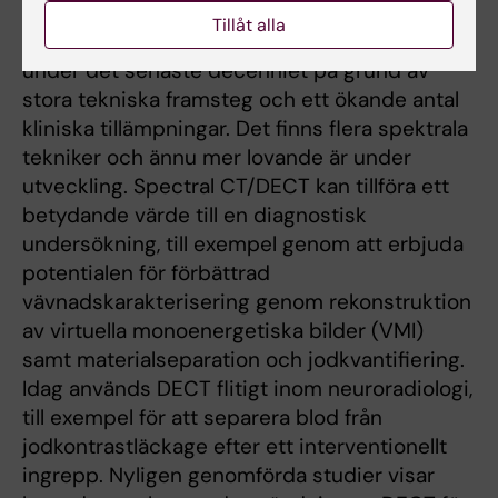
att separera fotonenergi (spektral avbildning)
Tillåt alla
har vuxit fram och fått stor uppmärksamhet
under det senaste decenniet på grund av
stora tekniska framsteg och ett ökande antal
kliniska tillämpningar. Det finns flera spektrala
tekniker och ännu mer lovande är under
utveckling. Spectral CT/DECT kan tillföra ett
betydande värde till en diagnostisk
undersökning, till exempel genom att erbjuda
potentialen för förbättrad
vävnadskarakterisering genom rekonstruktion
av virtuella monoenergetiska bilder (VMI)
samt materialseparation och jodkvantifiering.
Idag används DECT flitigt inom neuroradiologi,
till exempel för att separera blod från
jodkontrastläckage efter ett interventionellt
ingrepp. Nyligen genomförda studier visar