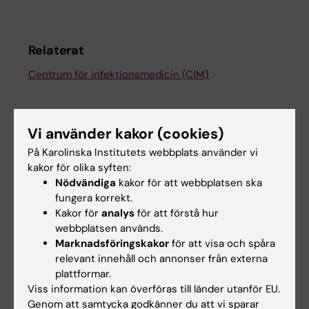
Relaterat
Centrum för infektionsmedicin (CIM)
Vi använder kakor (cookies)
På Karolinska Institutets webbplats använder vi
kakor för olika syften:
Forskningsområden:
Nödvändiga
kakor för att webbplatsen ska
Immunologi inom det medicinska området
fungera korrekt.
Kakor för
analys
för att förstå hur
Infektionsmedicin
Lungmedicin och allergi
webbplatsen används.
Marknadsföringskakor
för att visa och spåra
relevant innehåll och annonser från externa
Innehållsgranskare:
plattformar.
Jenny Mjösberg
Viss information kan överföras till länder utanför EU.
Redaktör:
Karin Vikström
Genom att samtycka godkänner du att vi sparar
Sidan uppdaterad:
2026-08-08