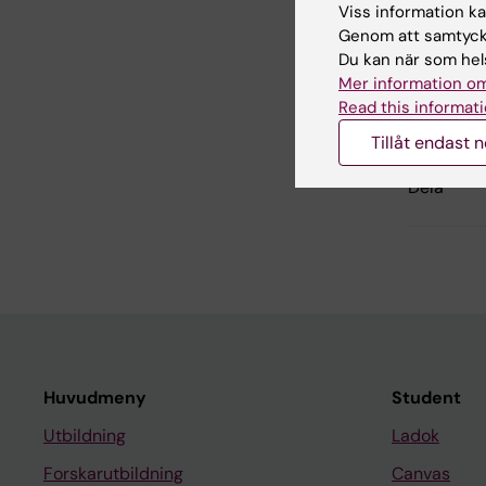
Viss information kan
Genom att samtycka
Inn
Du kan när som hels
Håk
Mer information om
Redaktör:
Cha
Read this informati
Sidan uppda
Tillåt endast 
Dela
Huvudmeny
Student
Utbildning
Ladok
Forskarutbildning
Canvas