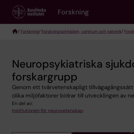
Skip
Forskning
to
main
content
/
Forskning
/
Forskningsområden, centrum och nätverk
/
Fors
Breadcrumb
Neuropsykiatriska sjuk
forskargrupp
Genom ett tvärvetenskapligt tillvägagångssätt 
olika miljöfaktorer bidrar till utvecklingen av 
En del av:
Institutionen för neurovetenskap