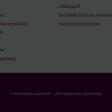
Jobba på KI
len
Karolinska Institutet Innovati
programwebbar
Kontakta presstjänsten
KI
re
portalen
© Karolinska Institutet - ett medicinskt universitet