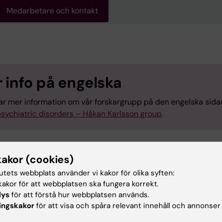
Medarbetare och kontakt
 info på engelska
tar mer information om vår forskargrupp på den engelska sida
sychiatric disorders – Håkan Karlsson group
.
kakor (cookies)
tutets webbplats använder vi kakor för olika syften:
akor för att webbplatsen ska fungera korrekt.
gsområden:
lys
för att förstå hur webbplatsen används.
tenskaper
Psykiatri
ingskakor
för att visa och spåra relevant innehåll och annonser