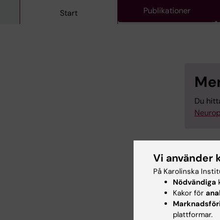
Publikationer
Start
Mer
Du hit
Neurop
Vi använder 
På Karolinska Insti
Nödvändiga
k
Forsknin
Kakor för
ana
Neurove
Marknadsför
plattformar.