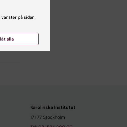
l vänster på sidan.
llåt alla
Karolinska Institutet
171 77 Stockholm