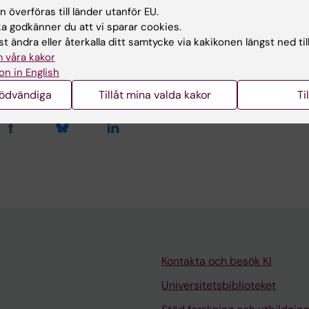
 överföras till länder utanför EU.
 godkänner du att vi sparar cookies.
ehållsgranskare:
t ändra eller återkalla ditt samtycke via kakikonen längst ned til
 Hedlund
 våra kakor
da Lindell
on in English
terad:
2026-07-16
nödvändiga
Tillåt mina valda kakor
Ti
Kontakta och besök KI
Universitetsbiblioteket