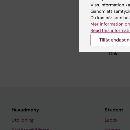
Viss information kan
Genom att samtycka
Inn
Du kan när som hels
Eva
Mer information om
Redaktör:
Lin
Read this informati
Sidan uppda
Tillåt endast 
Dela
Huvudmeny
Student
Utbildning
Ladok