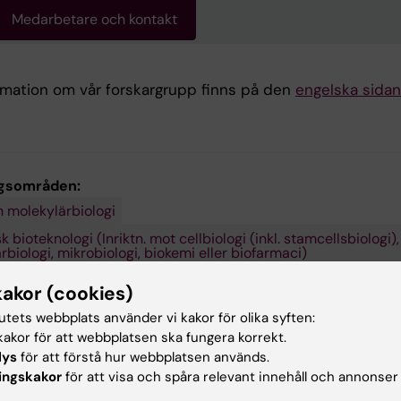
Medarbetare och kontakt
rmation om vår forskargrupp finns på den
engelska sidan
gsområden:
h molekylärbiologi
 bioteknologi (Inriktn. mot cellbiologi (inkl. stamcellsbiologi),
biologi, mikrobiologi, biokemi eller biofarmaci)
tenskaper
kakor (cookies)
tutets webbplats använder vi kakor för olika syften:
akor för att webbplatsen ska fungera korrekt.
ngsämnen:
lys
för att förstå hur webbplatsen används.
uronsjukdom
ingskakor
för att visa och spåra relevant innehåll och annonser