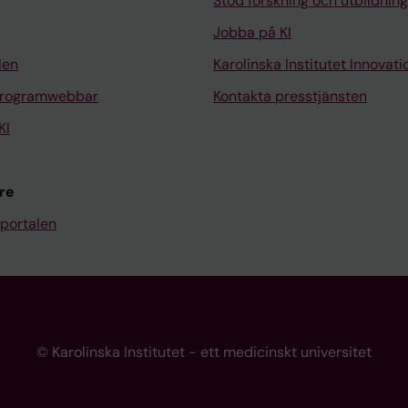
Stöd forskning och utbildning
Jobba på KI
len
Karolinska Institutet Innovati
programwebbar
Kontakta presstjänsten
KI
re
portalen
© Karolinska Institutet - ett medicinskt universitet