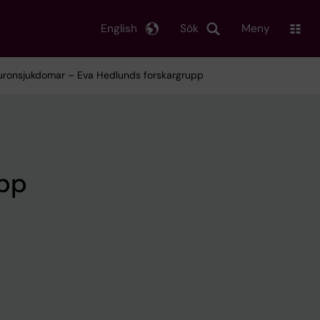
English
Sök
Meny
neuronsjukdomar – Eva Hedlunds forskargrupp
upp