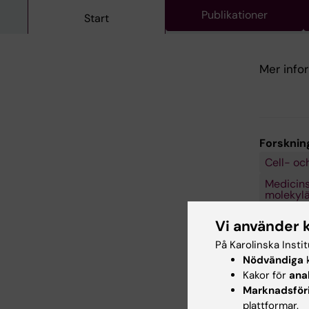
Publikationer
Start
Mer info
Forsknin
Cell- oc
Medicinsk
molekylär
Neurove
Vi använder 
På Karolinska Insti
Nödvändiga
k
Forskni
Kakor för
ana
Motorne
Marknadsför
plattformar.