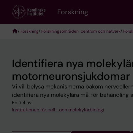
Skip
Forskning
to
main
content
/
Forskning
/
Forskningsområden, centrum och nätverk
/
Fors
Breadcrumb
Identifiera nya molekylä
motorneuronsjukdomar 
Vi vill belysa mekanismerna bakom nervceller
identifiera nya molekylära mål för behandling
En del av:
Institutionen för cell- och molekylärbiologi