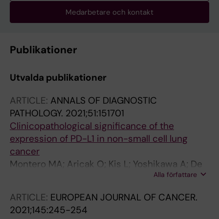
Medarbetare och kontakt
Publikationer
Utvalda publikationer
ARTICLE:
ANNALS OF DIAGNOSTIC
PATHOLOGY.
2021;51:151701
Clinicopathological significance of the
expression of PD-L1 in non-small cell lung
cancer
Montero MA; Aricak O; Kis L; Yoshikawa A; De
Alla författare
Petris L; Grundberg O; Pham HHN; Roden AC;
Fukuoka J; Attanoos R; Guijarro R; Alarcon F;
ARTICLE:
EUROPEAN JOURNAL OF CANCER.
Lindstrom K; Ortiz-Villalon C
2021;145:245-254