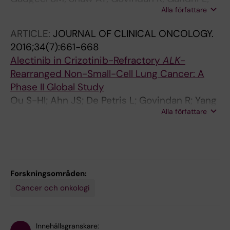
Alla författare
Socinski MA; Camidge DR; De Petris L; Kim D-
W; Chiappori A; Moro-Sibilot DL; Duruisseaux
ARTICLE:
JOURNAL OF CLINICAL ONCOLOGY.
M; Crino L; De Pas T; Dansin E; Tessmer A;
2016;34(7):661-668
Yang JC-H; Han J-Y; Bordogna W; Golding S;
Alectinib in Crizotinib-Refractory
ALK
-
Zeaiter A; Ou S-HI
Rearranged Non-Small-Cell Lung Cancer: A
Phase II Global Study
Ou S-HI; Ahn JS; De Petris L; Govindan R; Yang
Alla författare
JC-H; Hughes B; Lena H; Moro-Sibilot D; Bearz
A; Ramirez SV; Mekhail T; Spira A; Bordogna W;
Balas B; Morcos PN; Monnet A; Zeaiter A; Kim
D-W
Forskningsområden:
Cancer och onkologi
Innehållsgranskare: