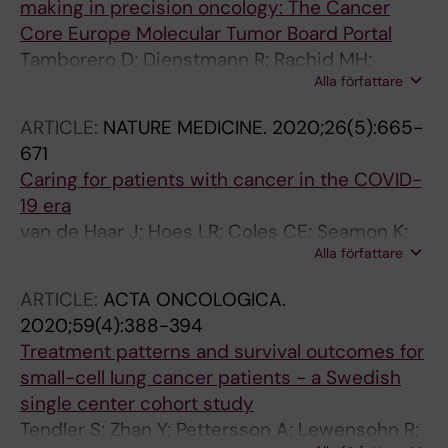
making in precision oncology: The Cancer
Core Europe Molecular Tumor Board Portal
Tamborero D; Dienstmann R; Rachid MH;
Alla författare
Boekel J; Baird R; Brana I; De Petris L; Yachnin
J; Massard C; Opdam FL; Schlenk R; Vernieri C;
ARTICLE:
NATURE MEDICINE.
2020;26(5):665-
Garralda E; Masucci M; Villalobos X; Chavarria
671
E; Calvo F; Frohling S; Eggermont A; Apolone G;
Caring for patients with cancer in the COVID-
Voest EE; Caldas C; Tabernero J; Ernberg I;
19 era
Rodon J; Lehtio J
van de Haar J; Hoes LR; Coles CE; Seamon K;
Alla författare
Frohling S; Jager D; Valenza F; de Braud F; De
Petris L; Bergh J; Ernberg I; Besse B; Barlesi F;
ARTICLE:
ACTA ONCOLOGICA.
Garralda E; Piris-Gimenez A; Baumann M;
2020;59(4):388-394
Apolone G; Soria JC; Tabernero J; Caldas C;
Treatment patterns and survival outcomes for
Voest EE
small-cell lung cancer patients - a Swedish
single center cohort study
Tendler S; Zhan Y; Pettersson A; Lewensohn R;