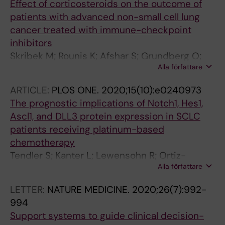
Effect of corticosteroids on the outcome of
patients with advanced non-small cell lung
cancer treated with immune-checkpoint
inhibitors
Skribek M; Rounis K; Afshar S; Grundberg O;
Alla författare
Friesland S; Tsakonas G; Ekman S; De Petris L
ARTICLE:
PLOS ONE.
2020;15(10):e0240973
The prognostic implications of Notch1, Hes1,
Ascl1, and DLL3 protein expression in SCLC
patients receiving platinum-based
chemotherapy
Tendler S; Kanter L; Lewensohn R; Ortiz-
Alla författare
Villalon C; Viktorsson K; De Petris L
LETTER:
NATURE MEDICINE.
2020;26(7):992-
994
Support systems to guide clinical decision-