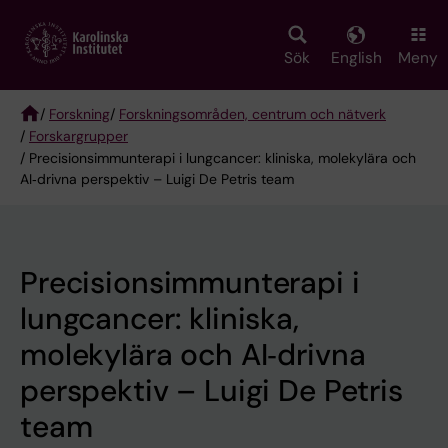
Skip
to
main
Sök
English
Meny
content
/
Forskning
/
Forskningsområden, centrum och nätverk
/
Forskargrupper
Breadcrumb
/ Precisionsimmunterapi i lungcancer: kliniska, molekylära och
AI‑drivna perspektiv – Luigi De Petris team
Precisionsimmunterapi i
lungcancer: kliniska,
molekylära och AI‑drivna
perspektiv – Luigi De Petris
team