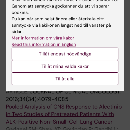
Genom att samtycka godkänner du att vi sparar
material from Sweden
cookies.
Tendler S; Grozman V; Lewensohn R; Tsakonas
Du kan när som helst ändra eller återkalla ditt
Alla författare
G; Viktorsson K; De Petris L
samtycke via kakikonen längst ned till vänster på
sidan.
ARTICLE:
ACTA ONCOLOGICA.
2018;57(2):231-
Mer information om våra kakor
238
Read this information in English
Prognostic factors affecting survival after
Tillåt endast nödvändiga
whole brain radiotherapy in patients with
brain metastasized lung cancer
Tillåt mina valda kakor
Tsakonas G; Hellman F; Gubanski M; Friesland
Alla författare
Tillåt alla
S; Tendler S; Lewensohn R; Ekman S; de Petris
L
ARTICLE:
JOURNAL OF CLINICAL ONCOLOGY.
2016;34(34):4079-4085
Pooled Analysis of CNS Response to Alectinib
in Two Studies of Pretreated Patients With
ALK-Positive Non-Small-Cell Lung Cancer
Gadgeel SM; Shaw AT; Govindan R; Gandhi L;