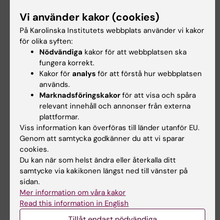
Vi använder kakor (cookies)
På Karolinska Institutets webbplats använder vi kakor
för olika syften:
Nödvändiga
kakor för att webbplatsen ska
fungera korrekt.
Kakor för
analys
för att förstå hur webbplatsen
Porträtt
används.
Hon vill avkoda hjärnan
Marknadsföringskakor
för att visa och spåra
relevant innehåll och annonser från externa
Sherlock Holmes var en idol när hon var barn
plattformar.
och mamman föreslog tidigt forskaryrket.
Viss information kan överföras till länder utanför EU.
Ändå var det ingen spikrak väg till
Genom att samtycka godkänner du att vi sparar
vetenskapen för Marie Carlén.
cookies.
Du kan när som helst ändra eller återkalla ditt
samtycke via kakikonen längst ned till vänster på
sidan.
Mer information om våra kakor
Read this information in English
Tillåt endast nödvändiga