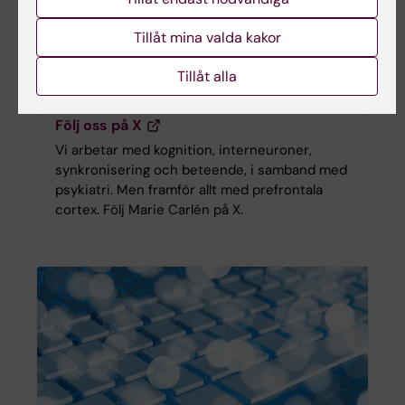
Tillåt mina valda kakor
Tillåt alla
Sociala medier
Följ oss på X
Vi arbetar med kognition, interneuroner,
synkronisering och beteende, i samband med
psykiatri. Men framför allt med prefrontala
cortex. Följ Marie Carlén på X.