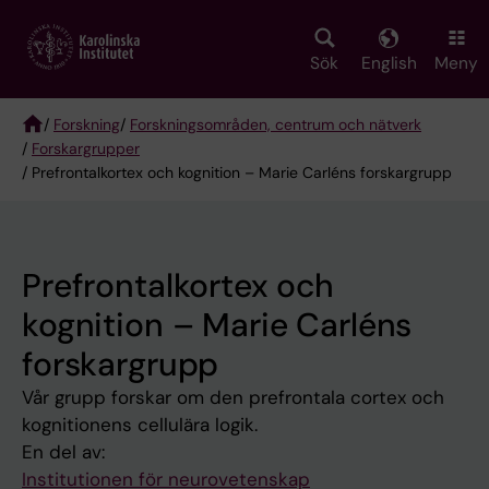
Skip
to
main
Sök
English
Meny
content
/
Forskning
/
Forskningsområden, centrum och nätverk
/
Forskargrupper
Breadcrumb
/ Prefrontalkortex och kognition – Marie Carléns forskargrupp
Prefrontalkortex och
kognition – Marie Carléns
forskargrupp
Vår grupp forskar om den prefrontala cortex och
kognitionens cellulära logik.
En del av:
Institutionen för neurovetenskap