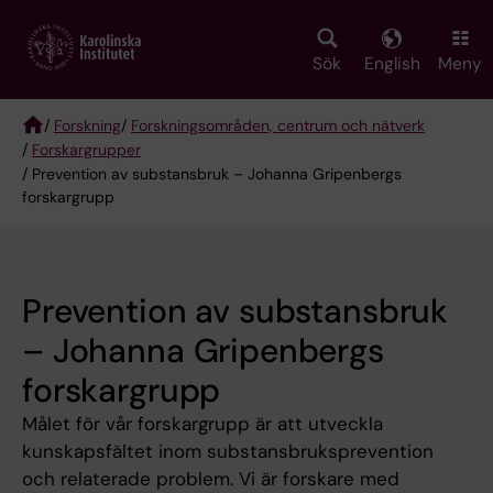
Skip
to
main
Sök
English
Meny
content
/
Forskning
/
Forskningsområden, centrum och nätverk
/
Forskargrupper
Breadcrumb
/ Prevention av substansbruk – Johanna Gripenbergs
forskargrupp
Prevention av substansbruk
– Johanna Gripenbergs
forskargrupp
Målet för vår forskargrupp är att utveckla
kunskapsfältet inom substansbruksprevention
och relaterade problem. Vi är forskare med