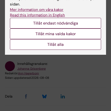
arbete
psykologi
sidan.
Folkhälsovetenskap, global hälsa och socialmedicin
Mer information om våra kakor
Visa alla
Kriminologi
Psykiatri
Read this information in English
Tillåt endast nödvändiga
Forskningsämnen:
Tillåt mina valda kakor
Beroendemedicin
Drogtestning
Tillåt alla
Marijuanamissbruk
Innehållsgranskare:
Johanna Gripenberg
Redaktör:
Ann Hagerborn
Sidan uppdaterad:
2026-08-08
Dela