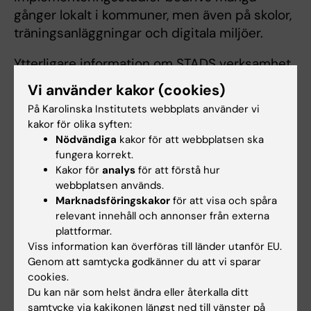
gånger lokalt i kommuner, men även på skolor,
träningsanläggningar och digitala miljöer.
Ytterligare information om STADS verksamhet
finns på
www.stad.org
Vi använder kakor (cookies)
På Karolinska Institutets webbplats använder vi
kakor för olika syften:
Nödvändiga
kakor för att webbplatsen ska
Relaterat
fungera korrekt.
Centrum för psykiatriforskning
Kakor för
analys
för att förstå hur
webbplatsen används.
Läs mer om STAD
Marknadsföringskakor
för att visa och spåra
relevant innehåll och annonser från externa
plattformar.
Viss information kan överföras till länder utanför EU.
Genom att samtycka godkänner du att vi sparar
cookies.
Forskningsområden:
Du kan när som helst ändra eller återkalla ditt
Beroendelära och missbruk
Socialt
Tillämpad
Epidemiologi
samtycke via kakikonen längst ned till vänster på