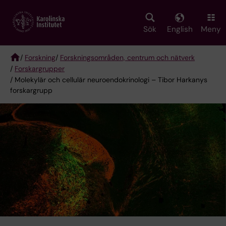
Skip
to
main
Sök
English
Meny
content
/
Forskning
/
Forskningsområden, centrum och nätverk
/
Forskargrupper
Breadcrumb
/ Molekylär och cellulär neuroendokrinologi – Tibor Harkanys
forskargrupp