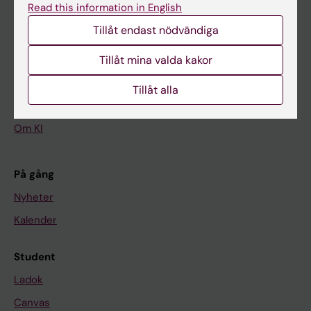
Read this information in English
Tillåt endast nödvändiga
Huvudmeny
Tillåt mina valda kakor
Utbildning
Forskarutbildning
Tillåt alla
Forskning
Om KI
På gång
Nyheter
Kalender
Student
Ladok
Canvas