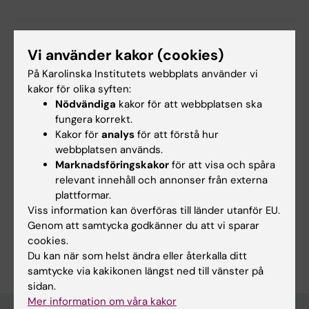
Forskningsområden:
Vi använder kakor (cookies)
Fysiologi och anatomi
Neurovetenskaper
På Karolinska Institutets webbplats använder vi
kakor för olika syften:
Nödvändiga
kakor för att webbplatsen ska
Innehållsgranskare:
fungera korrekt.
Tibor Harkany
Kakor för
analys
för att förstå hur
Redaktör:
Charlotte Brandt
Sidan uppdaterad:
2026-06-16
webbplatsen används.
Marknadsföringskakor
för att visa och spåra
relevant innehåll och annonser från externa
plattformar.
Dela
Viss information kan överföras till länder utanför EU.
Genom att samtycka godkänner du att vi sparar
cookies.
Du kan när som helst ändra eller återkalla ditt
samtycke via kakikonen längst ned till vänster på
sidan.
Mer information om våra kakor