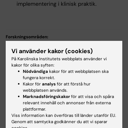
implementering i klinisk praktik.
Forskningsområden:
Neurovetenskaper
Rehabiliteringsmedicin
Vi använder kakor (cookies)
På Karolinska Institutets webbplats använder vi
Forskningsämnen:
kakor för olika syften:
Hjärnskador
Klinisk medicin
Nödvändiga
kakor för att webbplatsen ska
fungera korrekt.
Neurologisk rehabilitering
Teknologi
Kakor för
analys
för att förstå hur
webbplatsen används.
Marknadsföringskakor
för att visa och spåra
Innehållsgranskare:
relevant innehåll och annonser från externa
Susanne Palmcrantz
plattformar.
Redaktör:
Malin Wirf
Viss information kan överföras till länder utanför EU.
Sidan uppdaterad:
2026-07-13
Genom att samtycka godkänner du att vi sparar
cookies.