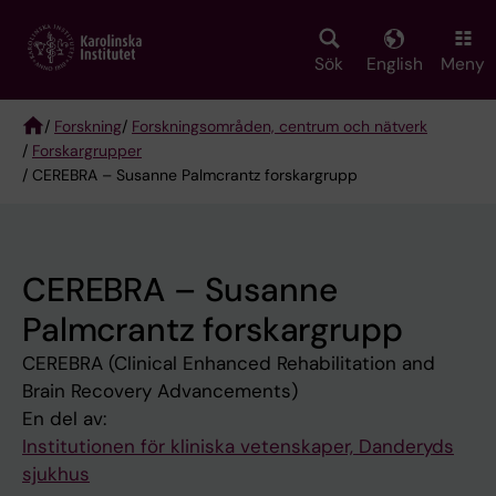
Skip
to
main
Sök
English
Meny
content
/
Forskning
/
Forskningsområden, centrum och nätverk
/
Forskargrupper
Breadcrumb
/ CEREBRA – Susanne Palmcrantz forskargrupp
CEREBRA – Susanne
Palmcrantz forskargrupp
CEREBRA (Clinical Enhanced Rehabilitation and
Brain Recovery Advancements)
En del av:
Institutionen för kliniska vetenskaper, Danderyds
sjukhus