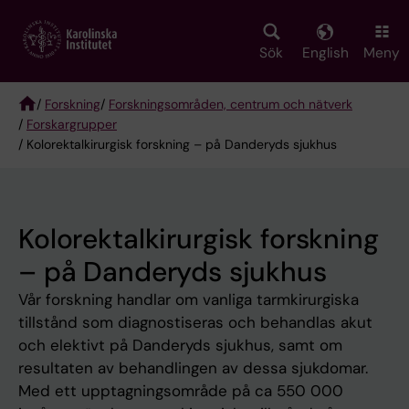
Skip
to
main
Sök
English
Meny
content
/
Forskning
/
Forskningsområden, centrum och nätverk
/
Forskargrupper
Breadcrumb
/ Kolorektalkirurgisk forskning – på Danderyds sjukhus
Kolorektalkirurgisk forskning
– på Danderyds sjukhus
Vår forskning handlar om vanliga tarmkirurgiska
tillstånd som diagnostiseras och behandlas akut
och elektivt på Danderyds sjukhus, samt om
resultaten av behandlingen av dessa sjukdomar.
Med ett upptagningsområde på ca 550 000