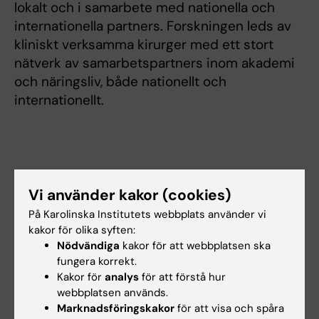
lokalt och i samarbete med nationella och
internationella partners. Forskningen leds av
kliniskt verksamma kirurger med ett stort
nätverk av samarbetspartners inom akademi
och näringsliv, både nationellt och
internationellt.
Vi använder kakor (cookies)
Forskningsområden:
På Karolinska Institutets webbplats använder vi
Kirurgi
kakor för olika syften:
Nödvändiga
kakor för att webbplatsen ska
fungera korrekt.
Forskningsämnen:
Kakor för
analys
för att förstå hur
Inflammatoriska tarmsjukdomar
Kolondivertikulit
webbplatsen används.
Marknadsföringskakor
för att visa och spåra
Kolorektalkirurgi
Kolorektalkirurgiska ingrepp