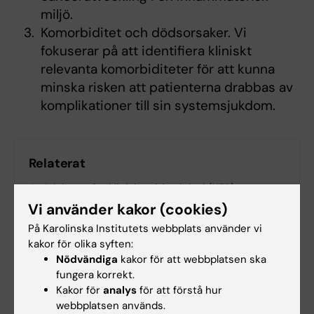
miljö.
Komorbiditet och dödsorsaker. Vi
fokuserar på att identifiera kliniskt
relevanta komorbiditeter för att kunna
minska risken att patienterna drabbas av
komplikationer till sin systemsjukdom.
Relaterat
Avdelningen för klinisk epidemiologi (KEP)
Vi använder kakor (cookies)
Forskargrupp: Kroniska inflammationssjukdomar
På Karolinska Institutets webbplats använder vi
kakor för olika syften:
Nödvändiga
kakor för att webbplatsen ska
fungera korrekt.
Kakor för
analys
för att förstå hur
webbplatsen används.
Forskningsområden: