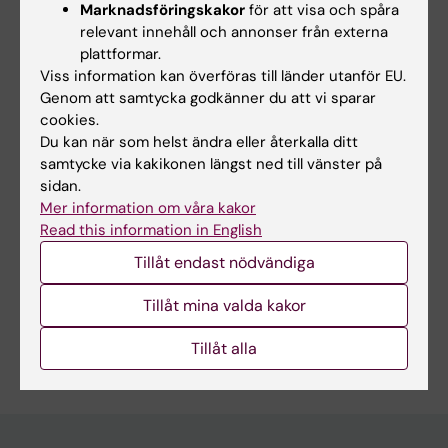
Marknadsföringskakor
för att visa och spåra
Autoimmunitet och inflammation
Epidemiologi
relevant innehåll och annonser från externa
plattformar.
Folkhälsovetenskap, global hälsa och socialmedicin
Viss information kan överföras till länder utanför EU.
Medicinsk genetik och genomik
Reumatologi
Genom att samtycka godkänner du att vi sparar
cookies.
Du kan när som helst ändra eller återkalla ditt
samtycke via kakikonen längst ned till vänster på
Innehållsgranskare:
sidan.
Marie Holmqvist
Sidan uppdaterad:
2026-07-28
Mer information om våra kakor
Read this information in English
Tillåt endast nödvändiga
Dela
Tillåt mina valda kakor
Tillåt alla