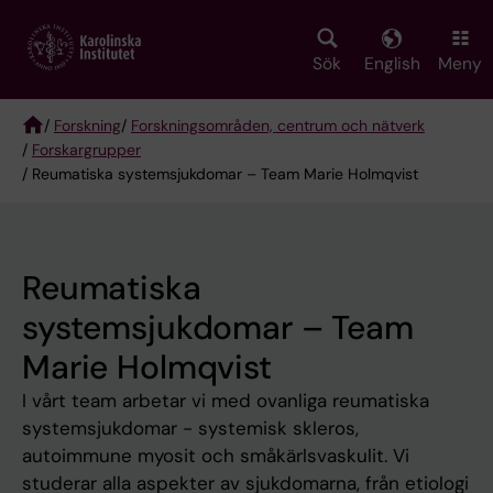
Skip
to
main
Sök
English
Meny
content
/
Forskning
/
Forskningsområden, centrum och nätverk
/
Forskargrupper
Breadcrumb
/ Reumatiska systemsjukdomar – Team Marie Holmqvist
Reumatiska
systemsjukdomar – Team
Marie Holmqvist
I vårt team arbetar vi med ovanliga reumatiska
systemsjukdomar - systemisk skleros,
autoimmune myosit och småkärlsvaskulit. Vi
studerar alla aspekter av sjukdomarna, från etiologi