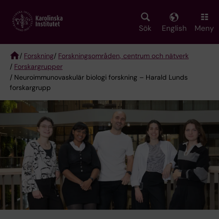
Skip
to
main
Sök
English
Meny
content
/
Forskning
/
Forskningsområden, centrum och nätverk
/
Forskargrupper
Breadcrumb
/ Neuroimmunovaskulär biologi forskning – Harald Lunds
forskargrupp