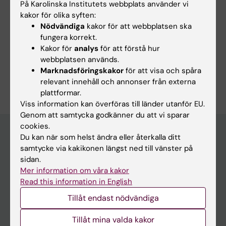
På Karolinska Institutets webbplats använder vi
Sidan uppdaterad:
2026-08-08
kakor för olika syften:
Nödvändiga
kakor för att webbplatsen ska
fungera korrekt.
Dela
Kakor för
analys
för att förstå hur
webbplatsen används.
Marknadsföringskakor
för att visa och spåra
relevant innehåll och annonser från externa
plattformar.
Viss information kan överföras till länder utanför EU.
Genom att samtycka godkänner du att vi sparar
cookies.
Du kan när som helst ändra eller återkalla ditt
samtycke via kakikonen längst ned till vänster på
Huvudmeny
sidan.
Utbildning
Mer information om våra kakor
Read this information in English
Forskarutbildning
Tillåt endast nödvändiga
Forskning
Om KI
Tillåt mina valda kakor