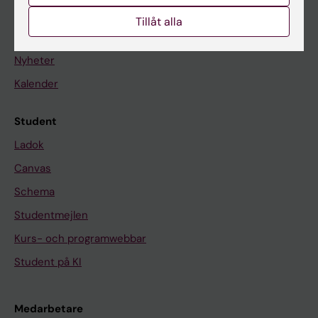
Tillåt alla
På gång
Nyheter
Kalender
Student
Ladok
Canvas
Schema
Studentmejlen
Kurs- och programwebbar
Student på KI
Medarbetare