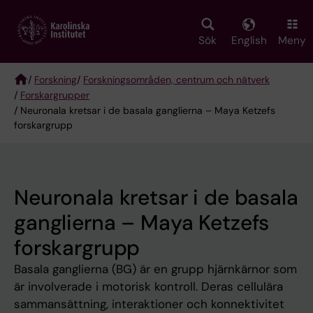
Skip
to
main
Sök
English
Meny
content
/
Forskning
/
Forskningsområden, centrum och nätverk
/
Forskargrupper
Breadcrumb
/ Neuronala kretsar i de basala ganglierna – Maya Ketzefs
forskargrupp
Neuronala kretsar i de basala
ganglierna – Maya Ketzefs
forskargrupp
Basala ganglierna (BG) är en grupp hjärnkärnor som
är involverade i motorisk kontroll. Deras cellulära
sammansättning, interaktioner och konnektivitet