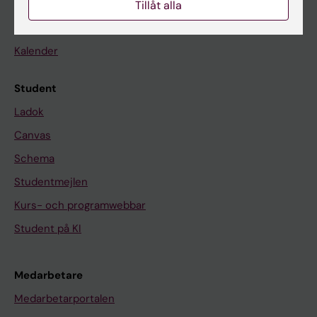
På gång
Tillåt alla
Nyheter
Kalender
Student
Ladok
Canvas
Schema
Studentmejlen
Kurs- och programwebbar
Student på KI
Medarbetare
Medarbetarportalen