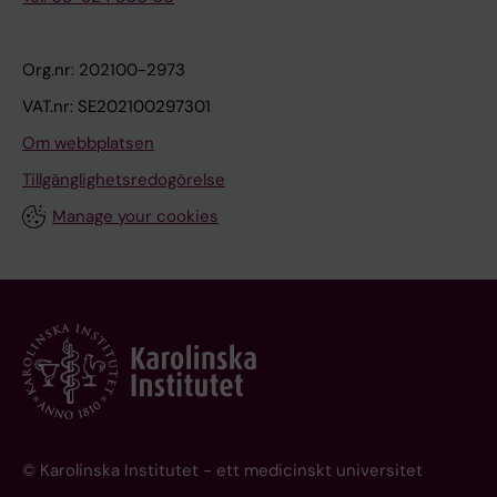
Org.nr: 202100-2973
VAT.nr: SE202100297301
Om webbplatsen
Tillgänglighetsredogörelse
Manage your cookies
© Karolinska Institutet - ett medicinskt universitet