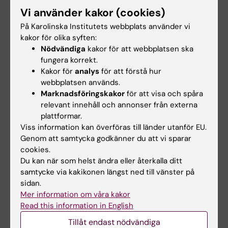
Europeisk prevalensstudie om ADHD
Vi använder kakor (cookies)
bland patienter med
På Karolinska Institutets webbplats använder vi
missbruksproblematik (ICASA
kakor för olika syften:
Nödvändiga
kakor för att webbplatsen ska
samarbete)
fungera korrekt.
Prevalens av ADHD bland kvinnor dömda
Kakor för
analys
för att förstå hur
till fängelse i Sverige
webbplatsen används.
Hälsoekonomiska analyser av ADHD-
Marknadsföringskakor
för att visa och spåra
behandling hos patienter med
relevant innehåll och annonser från externa
drogmissbruk och ADHD
plattformar.
Viss information kan överföras till länder utanför EU.
Genom att samtycka godkänner du att vi sparar
Annat
cookies.
Du kan när som helst ändra eller återkalla ditt
Genetiska riskfaktorer för
samtycke via kakikonen längst ned till vänster på
amfetaminberoende
sidan.
Utvärdering av Stockholms
Mer information om våra kakor
Read this information in English
sprutbytesprogram
Klinisk prövning av
Tillåt endast nödvändiga