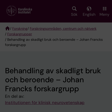
Skip
to
main
Sök
English
Meny
content
/
Forskning
/
Forskningsområden, centrum och nätverk
/
Forskargrupper
Breadcrumb
/ Behandling av skadligt bruk och beroende – Johan Francks
forskargrupp
Behandling av skadligt bruk
och beroende – Johan
Francks forskargrupp
En del av:
Institutionen för klinisk neurovetenskap