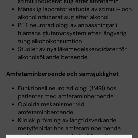
stimuliinducerat sug efter amfetamin
Mänsklig laboratoriestudie av stimuli- och
alkoholinducerat sug efter alkohol
PET neuroradiologi av anpassningar i
hjärnans glutamatsystem efter långvarig
tung alkoholkonsumtion
Studier av nya läkemedelskandidater för
alkoholsökande beteende
Amfetaminberoende och samsjuklighet
Funktionell neuroradiologi (fMRI) hos
patienter med amfetaminberoende
Opioida mekanismer vid
amfetaminberoende
Klinisk prövning av långtidsverkande
metylfenidat hos amfetaminberoende
patienter med en kriminell livsstil