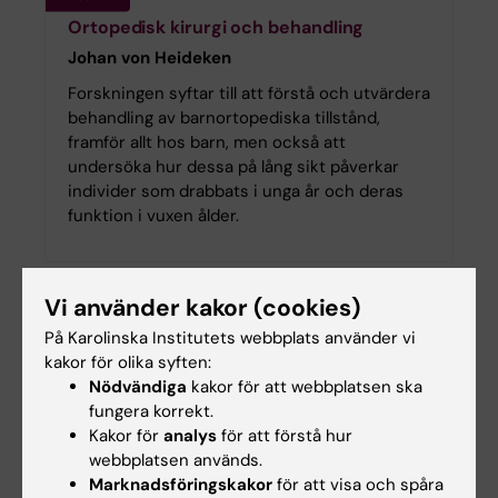
Ortopedisk kirurgi och behandling
Johan von Heideken
Forskningen syftar till att förstå och utvärdera
behandling av barnortopediska tillstånd,
framför allt hos barn, men också att
undersöka hur dessa på lång sikt påverkar
individer som drabbats i unga år och deras
funktion i vuxen ålder.
Vi använder kakor (cookies)
På Karolinska Institutets webbplats använder vi
kakor för olika syften:
Nödvändiga
kakor för att webbplatsen ska
fungera korrekt.
Kakor för
analys
för att förstå hur
webbplatsen används.
Marknadsföringskakor
för att visa och spåra