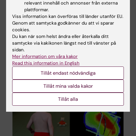
relevant innehåll och annonser från externa
Team
plattformar.
Experimentell ortopedi och klinisk
Viss information kan överföras till länder utanför EU.
biomekanik
Genom att samtycka godkänner du att vi sparar
Josefine Naili
cookies.
Du kan när som helst ändra eller återkalla ditt
Forskningen i ”Experimentell ortopedi” syftar
samtycke via kakikonen längst ned till vänster på
till att öka kunskapen om funktionella och
sidan.
biomekaniska konsekvenser av ledskador,
Mer information om våra kakor
ledsjukdomar samt skelettdeformiteter hos
Read this information in English
barn och vuxna.
Tillåt endast nödvändiga
Tillåt mina valda kakor
Tillåt alla