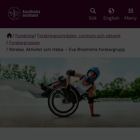
Skip
to
main
Sök
English
Meny
content
/
Forskning
/
Forskningsområden, centrum och nätverk
/
Forskargrupper
Breadcrumb
/ Rörelse, Aktivitet och Hälsa – Eva Broströms forskargrupp