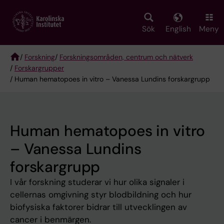
Skip
to
main
Sök
English
Meny
content
/
Forskning
/
Forskningsområden, centrum och nätverk
/
Forskargrupper
Breadcrumb
/ Human hematopoes in vitro – Vanessa Lundins forskargrupp
Human hematopoes in vitro
– Vanessa Lundins
forskargrupp
I vår forskning studerar vi hur olika signaler i
cellernas omgivning styr blodbildning och hur
biofysiska faktorer bidrar till utvecklingen av
cancer i benmärgen.