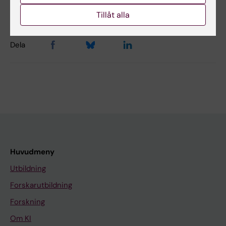
Sidan uppdaterad:
2026-08-08
Tillåt alla
Dela
Huvudmeny
Utbildning
Forskarutbildning
Forskning
Om KI