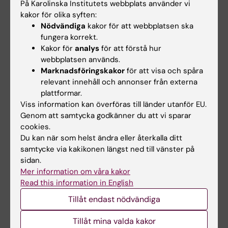
På Karolinska Institutets webbplats använder vi
kakor för olika syften:
Nödvändiga
kakor för att webbplatsen ska
fungera korrekt.
Forskningsområden:
Kakor för
analys
för att förstå hur
Basal cancerforskning
Biomaterialvetenskap
webbplatsen används.
Marknadsföringskakor
för att visa och spåra
Cell- och molekylärbiologi
Hematologi
relevant innehåll och annonser från externa
Medicinsk bioteknologi (Inriktn. mot cellbiologi (inkl.
plattformar.
stamcellsbiologi), molekylärbiologi, mikrobiologi,
Viss information kan överföras till länder utanför EU.
biokemi eller biofarmaci)
Genom att samtycka godkänner du att vi sparar
cookies.
Forskningsämnen:
Du kan när som helst ändra eller återkalla ditt
samtycke via kakikonen längst ned till vänster på
Akut myeloisk leukemi
Blod
Hematologi
sidan.
Hematopoes
Inducerade pluripotenta stamceller
Mer information om våra kakor
Read this information in English
Tillåt endast nödvändiga
Innehållsgranskare:
Vanessa Lundin
Tillåt mina valda kakor
Redaktör:
Karin Vikström