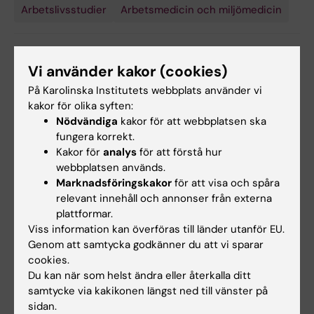
Arbetslivsstudier
Arbetsmedicin och miljömedicin
Forskningsämnen:
Vi använder kakor (cookies)
Alkoholmissbruk
Psykosocial
Sexuella
Yrkesmedicin
Yrkesmässig
Yrkessjukdomar
Yrkesskador
Anställning
Arbetshälsa
intervention
trakasserier
exponering
På Karolinska Institutets webbplats använder vi
Arbetsolyckor
Balans mellan arbete och privatliv
kakor för olika syften:
Visa alla
Nödvändiga
kakor för att webbplatsen ska
fungera korrekt.
Kakor för
analys
för att förstå hur
webbplatsen används.
Redaktör:
Miranda Sylvi Maria Beck
Sidan uppdaterad:
2026-07-31
Marknadsföringskakor
för att visa och spåra
relevant innehåll och annonser från externa
plattformar.
Viss information kan överföras till länder utanför EU.
Dela
Genom att samtycka godkänner du att vi sparar
cookies.
Du kan när som helst ändra eller återkalla ditt
samtycke via kakikonen längst ned till vänster på
sidan.