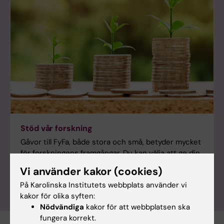
Stöd vår forskning
Gåvor till FyFa, både stora och små, betyder mycket
för forskningens framgångar. Du kan välja att ge din
gåva via betallösningen Swish, bankgiro eller
Vi använder kakor (cookies)
kortbetalning.
På Karolinska Institutets webbplats använder vi
kakor för olika syften:
Nödvändiga
kakor för att webbplatsen ska
fungera korrekt.