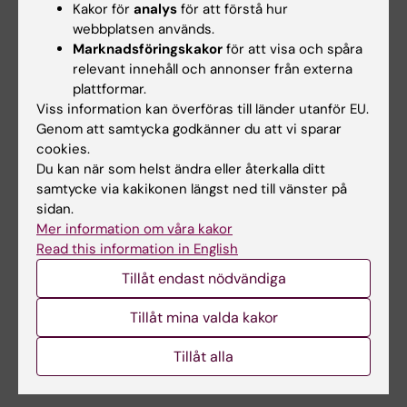
Kakor för
analys
för att förstå hur
webbplatsen används.
Marknadsföringskakor
för att visa och spåra
relevant innehåll och annonser från externa
Forskningsområden:
plattformar.
Fysiologi och anatomi
Viss information kan överföras till länder utanför EU.
Genom att samtycka godkänner du att vi sparar
Kardiologi och kardiovaskulära sjukdomar
cookies.
Reumatologi
Du kan när som helst ändra eller återkalla ditt
samtycke via kakikonen längst ned till vänster på
sidan.
Mer information om våra kakor
Innehållsgranskare:
Read this information in English
Daniel C Andersson
Sidan uppdaterad:
2026-08-08
Tillåt endast nödvändiga
Tillåt mina valda kakor
Dela
Tillåt alla