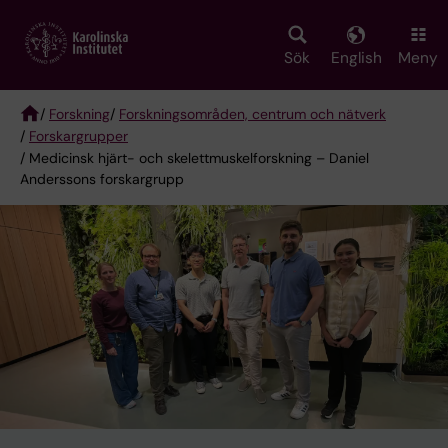
Skip
to
main
Sök
English
Meny
content
/
Forskning
/
Forskningsområden, centrum och nätverk
/
Forskargrupper
Breadcrumb
/ Medicinsk hjärt- och skelettmuskelforskning – Daniel
Anderssons forskargrupp