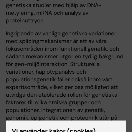
genetiska studier med hjälp av DNA-
metylering, mRNA och analys av
proteinuttryck.
Ingripande av vanliga genetiska variationer
med splicingmekanismer är ett av våra
fokusområden inom funktionell genetik, och
sådana mekanismer utgör en tydlig bakgrund
för gen-miljöinteraktion. Strukturella
variationer, haplotypanalys och
populationsgenetik faller också inom vårt
expertisområde, vilket ger oss möjlighet att
utvidga den etablerade rollen för genetiska
faktorer till olika etniska grupper och
populationer. Integrationen av genetik,
genomik, epigenetik och proteomik står på
vår dagordning när det gäller studiet av
Vi använder kakor (cookies)