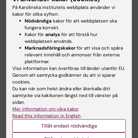
sjukdomskänslighet och farmakogenomik vid
På Karolinska Institutets webbplats använder vi
reumatoid artrit, specifikt i relation till MTX-
kakor för olika syften:
och anti-TNF-behandling.
Nödvändiga
kakor för att webbplatsen ska
fungera korrekt.
Vår forskningsstrategi är att kombinera en
Kakor för
analys
för att förstå hur
translational ansats med grundvetenskap
webbplatsen används.
genom att analysera kliniskt material från
Marknadsföringskakor
för att visa och spåra
tillgängliga biobanker och utforska nya
relevant innehåll och annonser från externa
plattformar.
bioinformatiska verktyg för dataintegration.
Viss information kan överföras till länder utanför EU.
Genom att samtycka godkänner du att vi sparar
cookies.
Du kan när som helst ändra eller återkalla ditt
Foto: Leonid Padyukov. Från vänster: Lina Diaz,
samtycke via kakikonen längst ned till vänster på
Natalia Rivera, Barbro Larsson, Niyaz Yusoof,
sidan.
Leonid Padyukov, Anna Dzebisashvili, Zaihua
Mer information om våra kakor
Zhu.
Read this information in English
Tillåt endast nödvändiga
CMM Leonid Padyukov Group