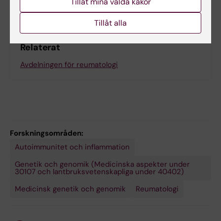
Tillåt mina valda kakor
Tillåt alla
Relaterat
Avdelningen för reumatologi
Forskningsområden:
Autoimmunitet och inflammation
Genetik och genomik (Medicinska aspekter under
30107 och lantbruksvetenskapliga under 40402)
Medicinsk genetik och genomik
Reumatologi