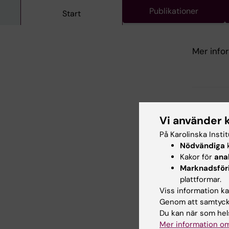
Publikationer
Start
Mer info
Forsknin
Vi använder 
Cell- oc
På Karolinska Insti
Nödvändiga
k
Kakor för
ana
Inn
Marknadsför
Len
plattformar.
Redaktör:
Lin
Viss information kan
Sidan uppda
Genom att samtycka
Du kan när som hels
Mer information om