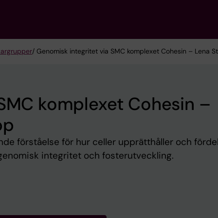
kargrupper
/ Genomisk integritet via SMC komplexet Cohesin – Lena S
a SMC komplexet Cohesin –
pp
nde förståelse för hur celler upprätthåller och förde
 genomisk integritet och fosterutveckling.