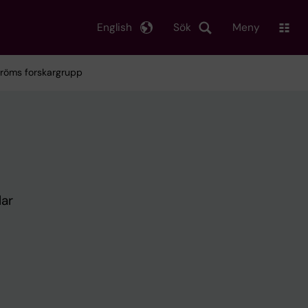
English
Sök
Meny
tröms forskargrupp
lar