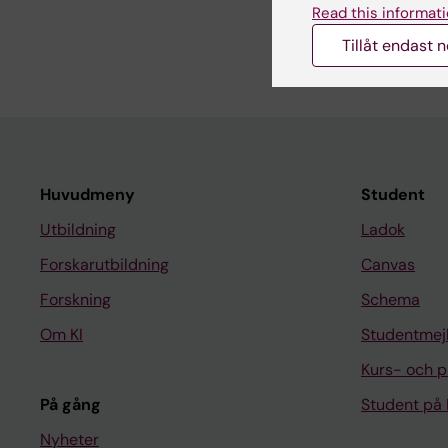
Dela
Read this informati
Tillåt endast 
Huvudmeny
Student
Utbildning
Ladok
Forskarutbildning
Canvas
Forskning
Schema
Om KI
Studentmej
Kurs- och 
På gång
Student på 
Nyheter