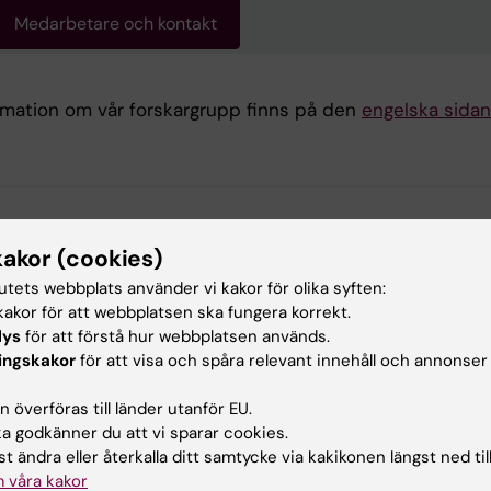
Medarbetare och kontakt
rmation om vår forskargrupp finns på den
engelska sidan
gsområden:
kakor (cookies)
h molekylärbiologi
tutets webbplats använder vi kakor för olika syften:
akor för att webbplatsen ska fungera korrekt.
lys
för att förstå hur webbplatsen används.
ehållsgranskare:
ingskakor
för att visa och spåra relevant innehåll och annonser
a Ström
da Lindell
 överföras till länder utanför EU.
terad:
2026-07-01
 godkänner du att vi sparar cookies.
t ändra eller återkalla ditt samtycke via kakikonen längst ned til
 våra kakor