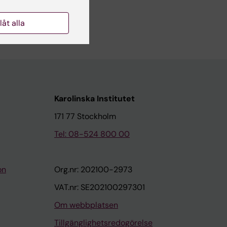
llåt alla
Karolinska Institutet
171 77 Stockholm
Tel: 08-524 800 00
on
Org.nr: 202100-2973
VAT.nr: SE202100297301
Om webbplatsen
Tillgänglighetsredogörelse