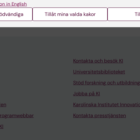
on in English
nödvändiga
Tillåt mina valda kakor
Ti
Kontakta och besök KI
Universitetsbiblioteket
Stöd forskning och utbildning
Jobba på KI
len
Karolinska Institutet Innovati
programwebbar
Kontakta presstjänsten
KI