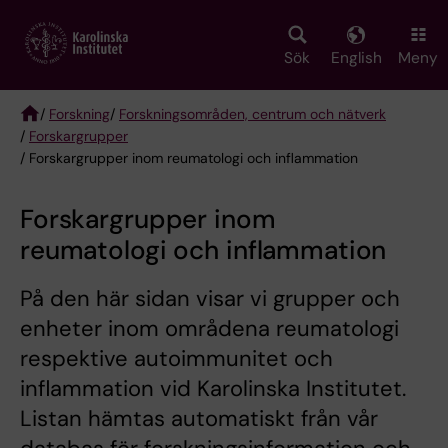
Skip
to
main
Sök
English
Meny
content
/
Forskning
/
Forskningsområden, centrum och nätverk
/
Forskargrupper
Breadcrumb
/ Forskargrupper inom reumatologi och inflammation
Forskargrupper inom
reumatologi och inflammation
På den här sidan visar vi grupper och
enheter inom områdena reumatologi
respektive autoimmunitet och
inflammation vid Karolinska Institutet.
Listan hämtas automatiskt från vår