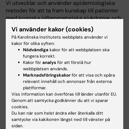
Vi utvecklar och använder epidemiologiska
metoder för att ta fram kunskap till patienter
med kroniska inflammatoriska sjukdomar och
deras vårdgivare, för att bä ...
Vi använder kakor (cookies)
Klinisk och translationell forskning inom lupus
På Karolinska Institutets webbplats använder vi
och autoimmunitet – Team Ioannis Parodis
kakor för olika syften:
Vi bedriver klinisk och translationell forskning
Nödvändiga
kakor för att webbplatsen ska
inom inflammation och autoimmunitet, med
fungera korrekt.
fokus på systemisk lupus erythematosus. I
Kakor för
analys
för att förstå hur
webbplatsen används.
våra studier undersöker vi b ...
Marknadsföringskakor
för att visa och spåra
Kronisk inflammation med fokus på
relevant innehåll och annonser från externa
reumatologi och cancer – Forskargrupp Per-
plattformar.
Johan Jakobsson
Viss information kan överföras till länder utanför EU.
Vår forskning fokuserar på inflammation och
Genom att samtycka godkänner du att vi sparar
cookies.
specifikt immunsvar vid kroniska
Du kan när som helst ändra eller återkalla ditt
inflammatoriska sjukdomar och cancer.
samtycke via kakikonen längst ned till vänster på
Kroniska inflammationssjukdomar –
sidan.