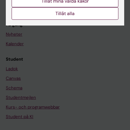
Tillåt mina valda kakor
Om KI
Tillåt alla
På gång
Nyheter
Kalender
Student
Ladok
Canvas
Schema
Studentmejlen
Kurs- och programwebbar
Student på KI