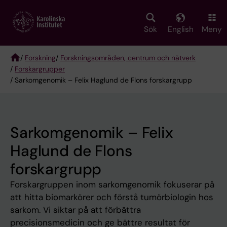
Skip
to
main
Sök
English
Meny
content
/
Forskning
/
Forskningsområden, centrum och nätverk
/
Forskargrupper
Breadcrumb
/ Sarkomgenomik – Felix Haglund de Flons forskargrupp
Sarkomgenomik – Felix
Haglund de Flons
forskargrupp
Forskargruppen inom sarkomgenomik fokuserar på
att hitta biomarkörer och förstå tumörbiologin hos
sarkom. Vi siktar på att förbättra
precisionsmedicin och ge bättre resultat för