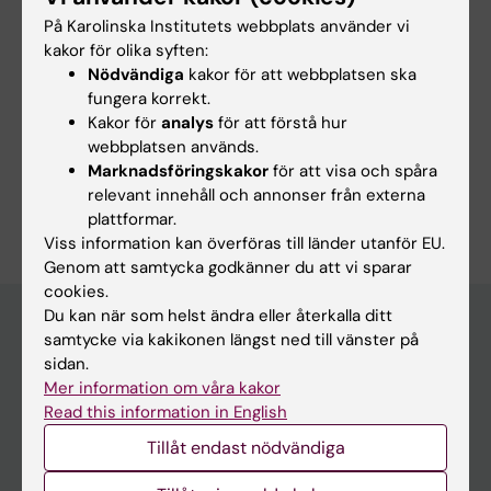
Felix Haglund de Flon
På Karolinska Institutets webbplats använder vi
Redaktör:
Erika Rindsjö
kakor för olika syften:
Sidan uppdaterad:
2026-08-02
Nödvändiga
kakor för att webbplatsen ska
fungera korrekt.
Kakor för
analys
för att förstå hur
Dela
webbplatsen används.
Marknadsföringskakor
för att visa och spåra
relevant innehåll och annonser från externa
plattformar.
Viss information kan överföras till länder utanför EU.
Genom att samtycka godkänner du att vi sparar
cookies.
Du kan när som helst ändra eller återkalla ditt
samtycke via kakikonen längst ned till vänster på
sidan.
Huvudmeny
Mer information om våra kakor
Utbildning
Read this information in English
Forskarutbildning
Tillåt endast nödvändiga
Forskning