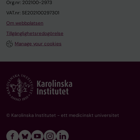
Org.nr: 202100-2973
VAT.nr: SE202100297301
Om webbplatsen
Tillgänglighetsredogörelse
Manage your cookies
© Karolinska Institutet - ett medicinskt universitet