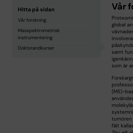
Vår 
Hitta på sidan
Proteomi
Vår forskning
global an
Masspektrometrisk
vävnader.
instrumentering
involvera
påskynda 
Doktorandkurser
samt fun
igenkänn
som är an
Forskarg
professo
(MS)-bas
använder
molekylä
systemni
tumören 
fält kal
Zhu elt al