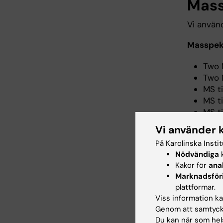
Mass
Vi använ
Masspek
Two 
Two 
MS t
MS t
MS t
MS E
Vi använder 
Acqu
På Karolinska Insti
Nödvändiga
k
Peptidse
Kakor för
ana
Marknadsför
1 HiR
plattformar.
1 Li
Viss information kan
Genom att samtycka
Provprep
Du kan när som hels