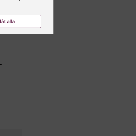
llåt alla
"