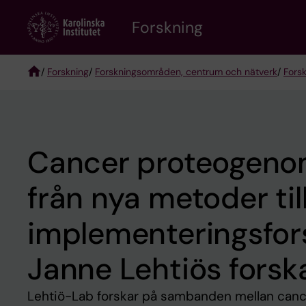
Skip
Forskning
to
main
content
/
Forskning
/
Forskningsområden, centrum och nätverk
/
Fors
Breadcrumb
Cancer proteogeno
från nya metoder til
implementeringsfor
Janne Lehtiös fors
Lehtiö-Lab forskar på sambanden mellan canc