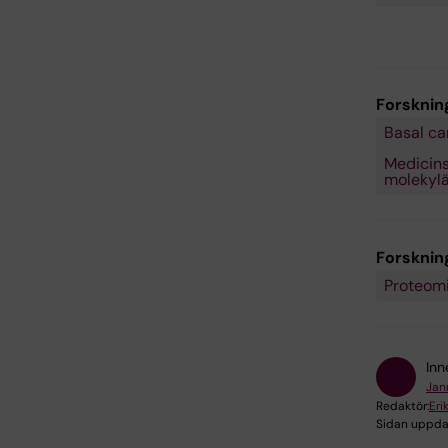
Forsknin
Basal ca
Medicinsk
molekylär
Forskni
Proteom
Inn
Jan
Redaktör:
Eri
Sidan uppda