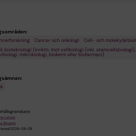
gsområden:
ncerforskning
Cancer och onkologi
Cell- och molekylärbiol
 bioteknologi (Inriktn. mot cellbiologi (inkl. stamcellsbiologi),
biologi, mikrobiologi, biokemi eller biofarmaci)
ngsämnen:
ik
ehållsgranskare:
ne Lehtiö
ka Rindsjö
terad:
2026-08-08