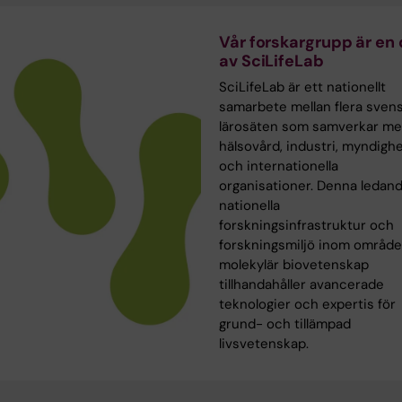
Vår forskargrupp är en 
av SciLifeLab
SciLifeLab är ett nationellt
samarbete mellan flera sven
lärosäten som samverkar m
hälsovård, industri, myndigh
och internationella
organisationer. Denna ledan
nationella
forskningsinfrastruktur och
forskningsmiljö inom område
molekylär biovetenskap
tillhandahåller avancerade
teknologier och expertis för
grund- och tillämpad
livsvetenskap.