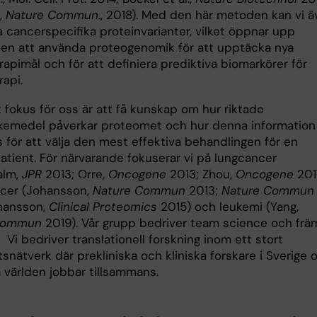
.,
Nature Commun
., 2018). Med den här metoden kan vi 
 cancerspecifika proteinvarianter, vilket öppnar upp
ten att använda proteogenomik för att upptäcka nya
apimål och för att definiera prediktiva biomarkörer för
rapi.
 fokus för oss är att få kunskap om hur riktade
kemedel påverkar proteomet och hur denna information
 för att välja den mest effektiva behandlingen för en
atient. För närvarande fokuserar vi på lungcancer
alm,
JPR
2013; Orre,
Oncogene
2013; Zhou,
Oncogene
201
cer (Johansson,
Nature Commun
2013;
Nature Commun
hansson,
Clinical Proteomics
2015) och leukemi (Yang,
Commun
2019). Vår grupp bedriver team science och frä
 Vi bedriver translationell forskning inom ett stort
nätverk där prekliniska och kliniska forskare i Sverige 
 världen jobbar tillsammans.