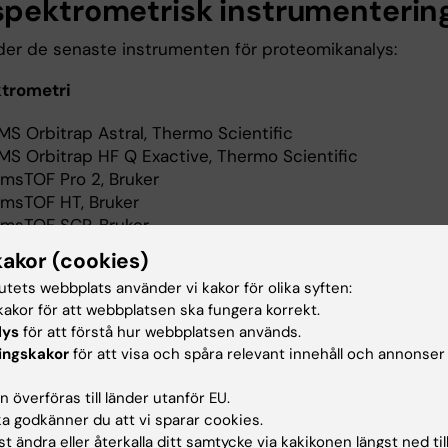
pektrometrisk instrumenterin
der de senaste instrumenten för proteomikanalys:
trometri
MS Orbitrap Astral, Thermo Scientific
MS Orbitrap HF Q Exactive, Thermo Scientific
imsTOF Pro 2, Bruker
imsTOF HT, Bruker
imsTOF SCP, Bruker
xploris 480, Thermo Scientific
kakor (cookies)
ity Premier Offline UPLC, Waters
tutets webbplats använder vi kakor för olika syften:
akor för att webbplatsen ska fungera korrekt.
pareringsteknologier
lys
för att förstå hur webbplatsen används.
ingskakor
för att visa och spåra relevant innehåll och annonser
IEF (High Resolution Isoelectric Focusing)
quid Chromatography (nanoUPLC/HPLC/FPLC)
 överföras till länder utanför EU.
 godkänner du att vi sparar cookies.
arationsteknologier
t ändra eller återkalla ditt samtycke via kakikonen längst ned til