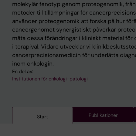
molekylär fenotyp genom proteogenomik, från 
metoder till tillämpningar för cancerprecision
använder proteogenomik att forska på hur förä
cancergenomet synergistiskt påverkar proteo
mäta dessa förändringar i kliniskt material fö
i terapival. Vidare utvecklar vi klinikbeslutsst
cancerprecisionsmedicin för underlätta diagno
inom onkologin.
En del av:
Institutionen för onkologi-patologi
Publikationer
Start