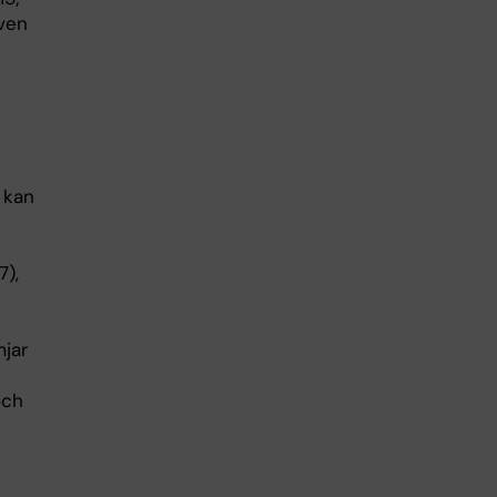
även
 kan
7),
mjar
och