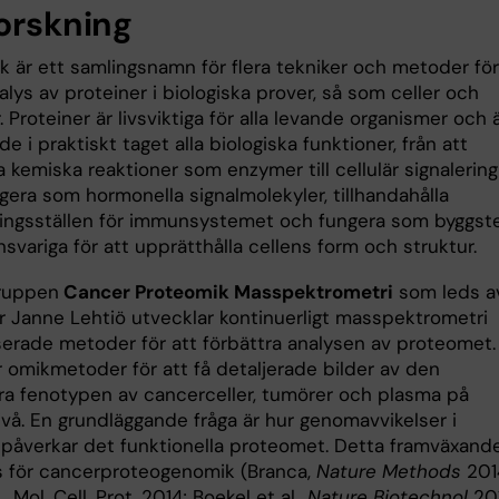
forskning
k är ett samlingsnamn för flera tekniker och metoder för
alys av proteiner i biologiska prover, så som celler och
 Proteiner är livsviktiga för alla levande organismer och 
de i praktiskt taget alla biologiska funktioner, från att
kemiska reaktioner som enzymer till cellulär signalering
gera som hormonella signalmolekyler, tillhandahålla
ingsställen för immunsystemet och fungera som byggst
svariga för att upprätthålla cellens form och struktur.
ruppen
Cancer Proteomik Masspektrometri
som leds a
r Janne Lehtiö utvecklar kontinuerligt masspektrometri
erade metoder för att förbättra analysen av proteomet.
 omikmetoder för att få detaljerade bilder av den
ra fenotypen av cancerceller, tumörer och plasma på
vå. En grundläggande fråga är hur genomavvikelser i
påverkar det funktionella proteomet. Detta framväxand
las för cancerproteogenomik (Branca,
Nature Methods
201
., Mol. Cell. Prot. 2014; Boekel et al.,
Nature Biotechnol
201