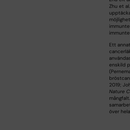
Zhu et al
upptäcka
möjlighe
immunter
immunte
Ett annat
cancerlä
användas
enskild p
(Pernem
bröstcan
2019; Jo
Nature 
mångfalt.
samarbets
över hela