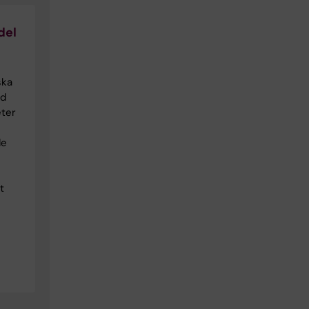
del
ska
ed
eter
de
t