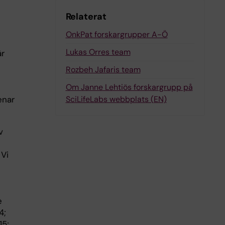
Relaterat
OnkPat forskargrupper A-Ö
Lukas Orres team
är
Rozbeh Jafaris team
Om Janne Lehtiös forskargrupp på
enar
SciLifeLabs webbplats (EN)
v
 Vi
e
4;
5;