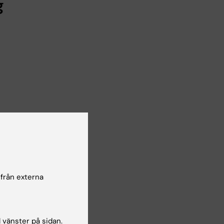
g
 från externa
l vänster på sidan.