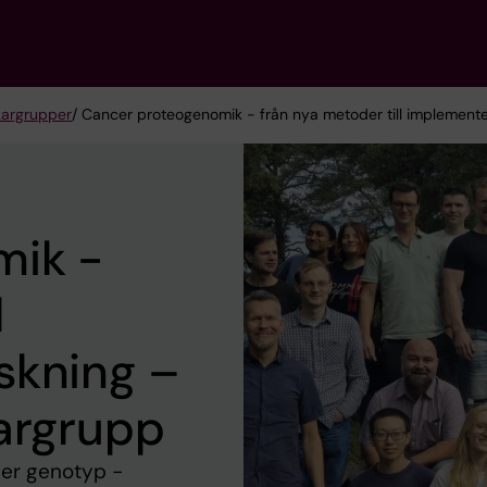
kargrupper
/ Cancer proteogenomik - från nya metoder till implemente
mik -
l
skning –
kargrupp
er genotyp -